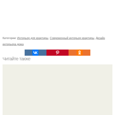
Категории:
Интерьер для квартиры
,
Современный интерьер квартиры
,
Дизайн
интерьера дома
Читайте также
Школа декора: 5 ошибок в оформлении интерьера,
которые допускают почти все новички!