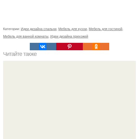
Категории:
Идеи дизайна спальни
,
Мебель для кухни
,
Мебель для гостиной
,
Мебель для ванной комнаты
,
Идеи дизайна прихожей
Читайте также
Акварельные иллюстрации художника из Екатеринбурга.