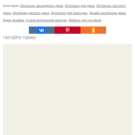
Категории:
Интерьер загородного дома
,
Интерьер для дома
,
Интерьер частного
дома
,
Интерьер дачного дома
,
Интерьер для квартиры
,
Дизайн интерьера дома
,
Идеи дизайна
,
Стили интерьеров квартир
,
Мебель для гостиной
Читайте также
Нельзя кормить, но можно забрать домой: в
Новосибирске открыли кафе с бездомными собаками.