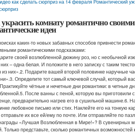
идео как сделать сюрприз на 14 февраля Романтический уж
сюрприз
 украсить комнату романтично своими
антические идеи
поисках каких-то новых забавных способов привнести рома
ивными романтическими подсказками:
дарите своей возлюбленной дюжину роз, но с необычной изюм
 них – одна белая. И положите в него записку с таким текст
н из них».2. Подарите вашей второй половинке наручные ч
ни».3. Определите тот самый ключевой случай, который ва
. Практикуйте чётные и нечетные дни романтики: в четные д
бленной.5. После ванны с пеной, которую вы приготовили с
енце, предварительно нагрев его в сушильной машине.6. Н
инке любовное письмо или стих. Наклейте его на тонкую кар
 отправьте их все ей/ему по почте. Или отправляйте по паз
награды «Лучшая Возлюбленная в Мире!»? В сувенирных ма
й. Только представьте, сколько романтичных возможностей к