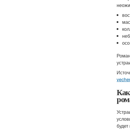
неожи
вос
мас
кол
неб
осо
Роман
устра
Источ
veche
Как
ром
Устра
услов
будет