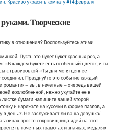
ин. Красиво украсить комнату #14февраля
 руками. Творческие
нтику в отношения? Воспользуйтесь этими
инкой. Пусть это будет букет красных роз, а
ом: «В каждом букете есть особенный цветок, и ты
асы с гравировкой «Ты для меня ценнее
с соединил. Празднуйте это событие каждый
ни романтик – вы, в нечетные – очередь вашей
воей возлюбленной, нежно укутайте ее в
а листке бумаги напишите вашей второй
тонку и нарежьте на кусочки в форме пазлов, а
лу в день.7. Не заслуживает ли ваша девушка/
газинах просто сокровищница идей на этот
роется в почетных грамотах и значках, медалях