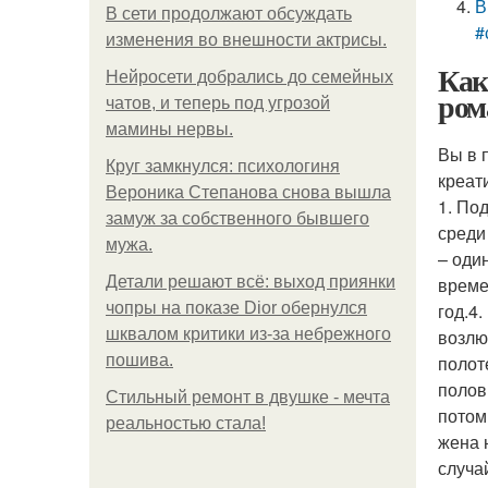
В
В сети продолжают обсуждать
#
изменения во внешности актрисы.
Как
Нейросети добрались до семейных
ром
чатов, и теперь под угрозой
мамины нервы.
Вы в 
Круг замкнулся: психологиня
креат
Вероника Степанова снова вышла
1. По
замуж за собственного бывшего
среди
мужа.
– оди
Детали решают всё: выход приянки
време
чопры на показе Dior обернулся
год.4
шквалом критики из-за небрежного
возлю
пошива.
полот
полов
Стильный ремонт в двушке - мечта
потом
реальностью стала!
жена 
случа