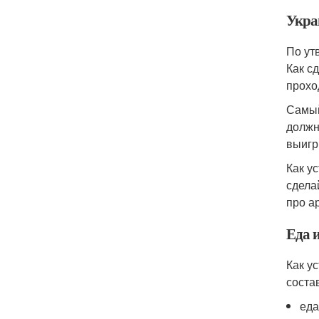
Укра
По ут
Как с
прохо
Самый
должн
выигр
Как у
сдела
про а
Еда 
Как у
соста
еда