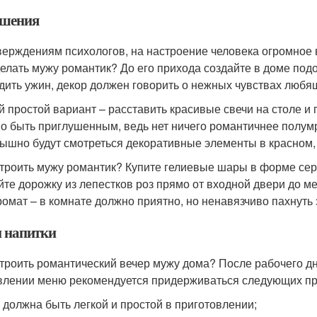
шения
верждениям психологов, на настроение человека огромное 
делать мужу романтик? До его прихода создайте в доме по
дить ужин, декор должен говорить о нежных чувствах люб
 простой вариант – расставить красивые свечи на столе и
о быть приглушенным, ведь нет ничего романтичнее полумр
ышно будут смотреться декоративные элементы в красном, 
строить мужу романтик? Купите гелиевые шары в форме серд
йте дорожку из лепестков роз прямо от входной двери до м
ромат – в комнате должно приятно, но ненавязчиво пахнут
и напитки
строить романтический вечер мужу дома? После рабочего дн
влении меню рекомендуется придерживаться следующих пр
 должна быть легкой и простой в приготовлении;