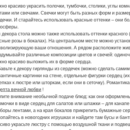
но красиво украсить полочки, тумбочки, столики, углы ком
тами или свечами. Свечки могут быть разных форм и разме
дечки. И старайтесь использовать красные оттенки – они 
мосферы.
 декора стола можно также использовать оттенки красного 
сные розы в бокалах). На центральном месте можно устан
волизирующую ваши отношения. А рядом расположите жив
думывайте различные композиции цветов и свечей: одиноч
но красиво выложить их в форме сердца.
авьте к декору гирлянды из сердечек (можно сделать сами
античные картинки на стене, отдельные фигурки сердец (их
епках к люстре или шторкам, если они в сеточку). Романтика
епта вечной любви
!
лите внимание необычной подаче блюд: как они оформлен
мочки в виде сердец для салатов или шпажки – для канапе
боры лентами, а на края бокалов прикрепить бумажные сер
опайтесь в новогодних игрушках и найдите там бусы и бант
сиво украсьте люстру с помощью воздушной ткани и подве