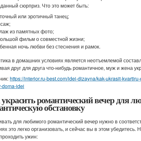
данный сюрприз. Что это может быть:
точный или эротичный танец;
саж;
лаж из памятных фото;
ольшой фильм о совместной жизни;
бенная ночь любви без стеснения и рамок.
тика в домашних условиях является неотъемлемой состав
ивая друг для друга что-нибудь романтичное, муж и жена ук
ник:
https://interior.ru-best.com/idei-dizayna/kak-ukrasit-kvart
r-doma-idei
 украсить романтический вечер для лю
антическую обстановку
ивать для любимого романтический вечер нужно в соответ
иях это легко организовать, и сейчас вы в этом убедитесь. 
 проходить ужин: