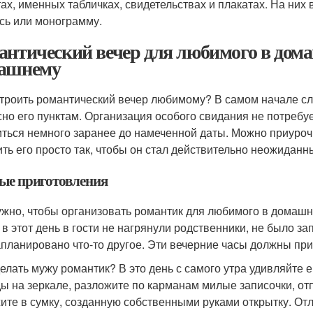
тах, именных табличках, свидетельствах и плакатах. На них 
сь или монограмму.
антический вечер для любимого в дома
ашнему
строить романтический вечер любимому? В самом начале сле
сно его пунктам. Организация особого свидания не потребу
иться немного заранее до намеченной даты. Можно приуроч
ить его просто так, чтобы он стал действительно неожидан
ые приготовления
ужно, чтобы организовать романтик для любимого в домашн
 в этот день в гости не нагрянули родственники, не было 
апланировано что-то другое. Эти вечерние часы должны пр
делать мужу романтик? В это день с самого утра удивляйте 
ы на зеркале, разложите по карманам милые записочки, от
ите в сумку, созданную собственными руками открытку. Отл