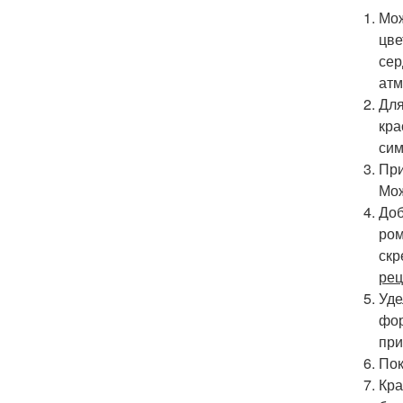
Мож
цве
сер
ат
Для
кра
сим
При
Мож
Доб
ром
скр
рец
Уде
фор
при
Пок
Кра