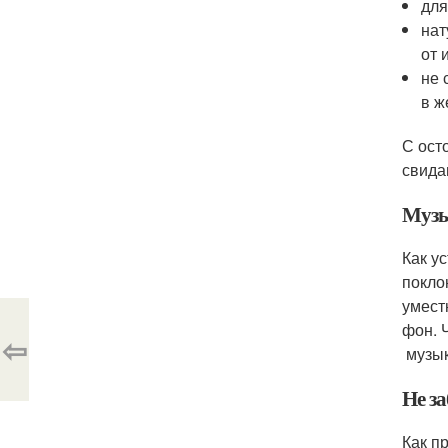
для
нат
от 
не 
в ж
С ост
свида
Музы
Как у
покло
умест
фон. 
⇦
музык
Не за
Как п