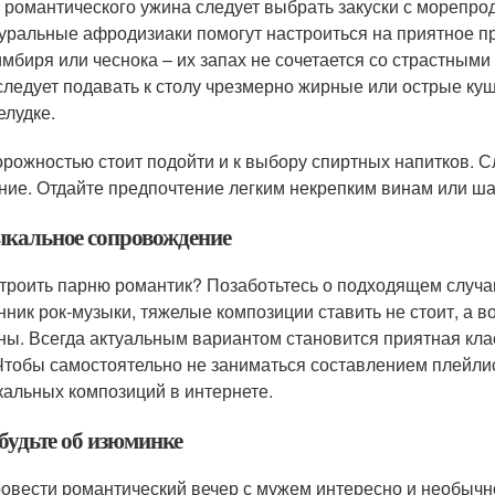
 романтического ужина следует выбрать закуски с морепро
уральные афродизиаки помогут настроиться на приятное п
имбиря или чеснока – их запах не сочетается со страстными
следует подавать к столу чрезмерно жирные или острые ку
елудке.
орожностью стоит подойти и к выбору спиртных напитков. 
ние. Отдайте предпочтение легким некрепким винам или ш
кальное сопровождение
строить парню романтик? Позаботьтесь о подходящем случ
нник рок-музыки, тяжелые композиции ставить не стоит, а 
ны. Всегда актуальным вариантом становится приятная кл
Чтобы самостоятельно не заниматься составлением плейлис
альных композиций в интернете.
будьте об изюминке
ровести романтический вечер с мужем интересно и необыч