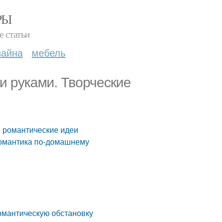
РЫ
е статьи
зайна
мебель
и руками. Творческие
е романтические идеи
Романтика по-домашнему
омантическую обстановку