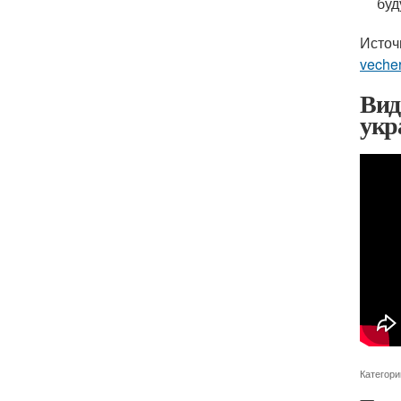
буд
Источ
veche
Вид
укр
Категори