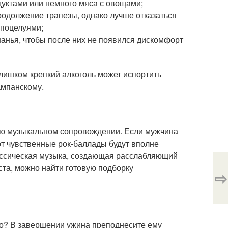
дуктами или немного мяса с овощами;
родолжение трапезы, однако лучше отказаться
 поцелуями;
шанья, чтобы после них не появился дискомфорт
Слишком крепкий алкоголь может испортить
ампанскому.
аю музыкальном сопровождении. Если мужчина
вот чувственные рок-баллады будут вполне
ассическая музыка, создающая расслабляющий
та, можно найти готовую подборку
⇨
но? В завершении ужина преподнесите ему