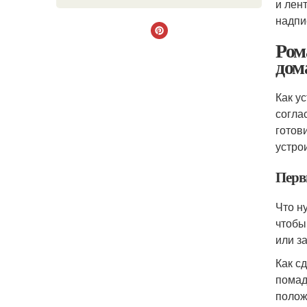
и лен
надпи
Ром
дом
Как у
согла
готов
устро
Перв
Что н
чтобы
или з
Как с
помад
полож