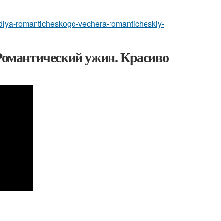
iru-dlya-romanticheskogo-vechera-romanticheskiy-
 Романтический ужин. Красиво