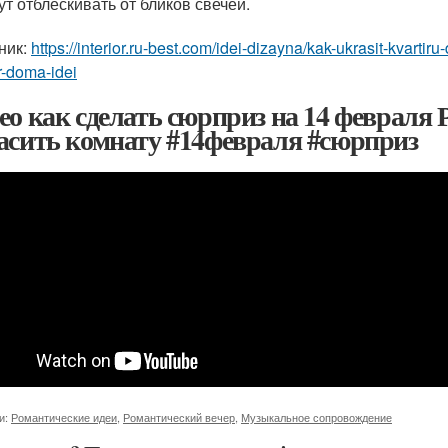
ут отблескивать от бликов свечей.
ник:
https://interior.ru-best.com/idei-dizayna/kak-ukrasit-kvart
r-doma-idei
ео как сделать сюрприз на 14 февраля
асить комнату #14февраля #сюрприз
и:
Романтические идеи
,
Романтический вечер
,
Музыкальное сопровождение