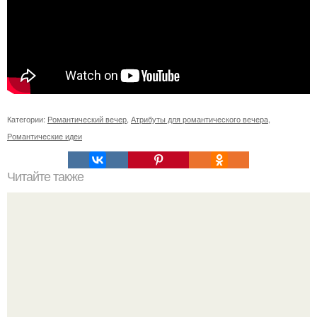
Категории:
Романтический вечер
,
Атрибуты для романтического вечера
,
Романтические идеи
Читайте также
11 рецептов сахарной глазури, чтобы подойти творчески