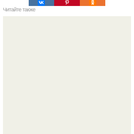
Читайте также
Топ - 5 "Скрытых" ресторанов.
Разноцветная керамическая плитка как украшение
интерьера.