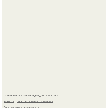
5 ошибок в планировке, из-за которых вы теряете метры.
"Проиллюстрированные Люди": Томас майландер
превратил солнечные ожоги в арт - объект.
© 2026 Всё об интерьере для дома и квартиры
Контакты
Пользовательское соглашение
Политика конфидециальности