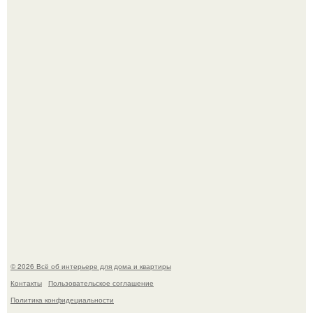
Три года назад мы купили борщевичное поле и
придумали мечту!
Стильная квартира в светлых приятных тонах.
© 2026 Всё об интерьере для дома и квартиры
Контакты
Пользовательское соглашение
Политика конфидециальности