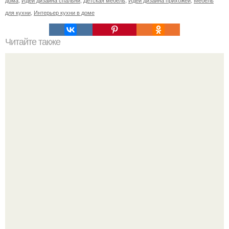
дома
,
Идеи дизайна спальни
,
Детская мебель
,
Идеи дизайна прихожей
,
Мебель
для кухни
,
Интерьер кухни в доме
Читайте также
Топ - 6 лучших рецептов вторых блюд в горшочках?