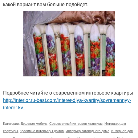
какой вариант вам больше подойдет.
Подробнее читайте о современном интерьере квартиры
http://interior.ru-best.com/interer-dlya-kvartiry/sovremennyy-
interer-kv...
Категории:
Дешевая мебель
,
Современный интерьер квартиры
,
Интерьер для
квартиры
,
Красивые интерьеры домов
,
Интерьер загородного дома
,
Интерьер для