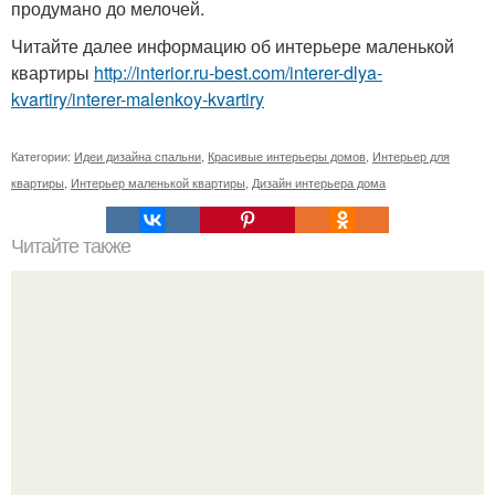
продумано до мелочей.
Читайте далее информацию об интерьере маленькой
квартиры
http://interior.ru-best.com/interer-dlya-
kvartiry/interer-malenkoy-kvartiry
Категории:
Идеи дизайна спальни
,
Красивые интерьеры домов
,
Интерьер для
квартиры
,
Интерьер маленькой квартиры
,
Дизайн интерьера дома
Читайте также
7 видов теста, которые обязательно стоит научиться
готовить!