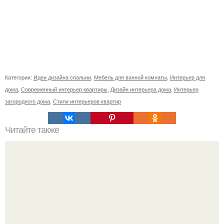
Категории:
Идеи дизайна спальни
,
Мебель для ванной комнаты
,
Интерьер для
дома
,
Современный интерьер квартиры
,
Дизайн интерьера дома
,
Интерьер
загородного дома
,
Стили интерьеров квартир
Читайте также
20 полезных советов, которые подарят шанс вашей