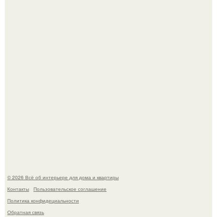
Опишите интерьер кухни в 2-3 словах.
Готовясь к поездке, мы листали путеводители по городу
и наткнулись на фотографию белого дворца.
© 2026 Всё об интерьере для дома и квартиры
Контакты
Пользовательское соглашение
Политика конфидециальности
Обратная связь