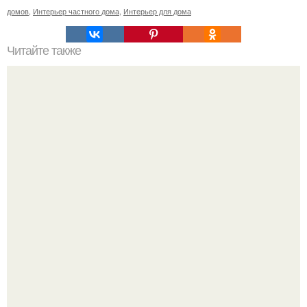
домов
,
Интерьер частного дома
,
Интерьер для дома
Читайте также
Как можно привлечь богатство и удачу по фен - ШУЙ!