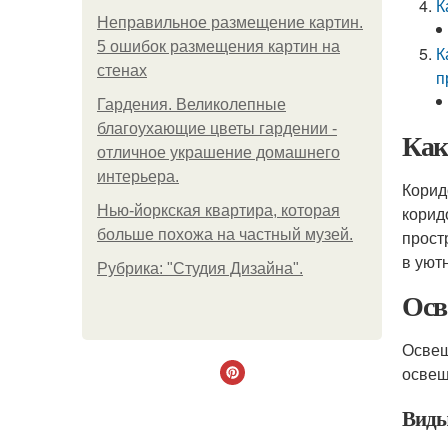
К
Неправильное размещение картин.
5 ошибок размещения картин на
К
стенах
п
Гардения. Великолепные
благоухающие цветы гардении -
Как
отличное украшение домашнего
интерьера.
Корид
Нью-йоркская квартира, которая
корид
больше похожа на частный музей.
прост
в уют
Рубрика: "Студия Дизайна".
Осв
Освещ
освещ
Виды