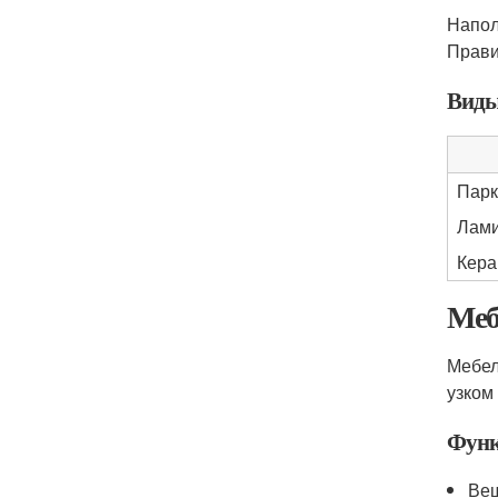
Напол
Прави
Виды
Парк
Лам
Кера
Меб
Мебел
узком
Функ
Веш