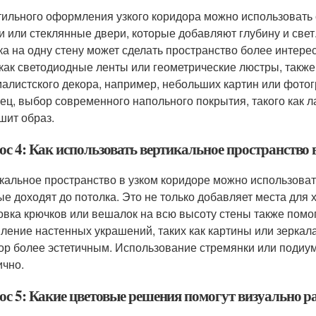
тильного оформления узкого коридора можно использовать
и или стеклянные двери, которые добавляют глубину и свет
ка на одну стену может сделать пространство более интер
 как светодиодные ленты или геометрические люстры, такж
алистского декора, например, небольших картин или фото
ец, выбор современного напольного покрытия, такого как л
шит образ.
ос 4: Как использовать вертикальное пространство 
кальное пространство в узком коридоре можно использоват
ые доходят до потолка. Это не только добавляет места для 
овка крючков или вешалок на всю высоту стены также помо
ление настенных украшений, таких как картины или зеркала
ор более эстетичным. Использование стремянки или подиум
ично.
ос 5: Какие цветовые решения помогут визуально 