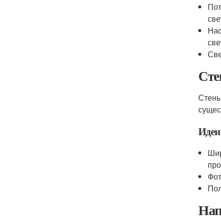
Пот
све
Нас
све
Све
Сте
Стены
сущес
Идеи 
Шир
про
Фот
Пол
Нап