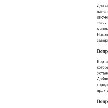
Для с
панел
рисун
таких
миним
Након
завер
Вопр
Верти
котор
Устан
Добав
корид
практ
Вопр