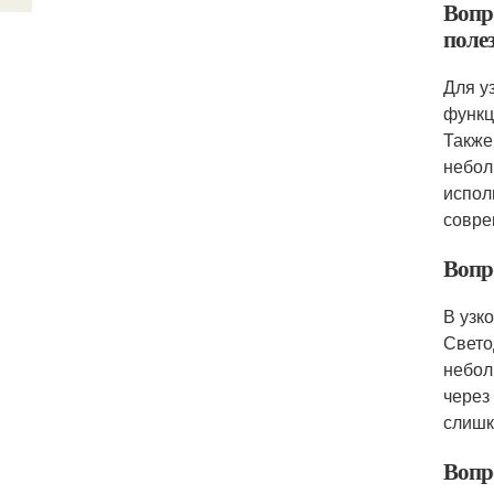
Вопр
поле
Для у
функц
Также
небол
испол
совре
Вопр
В узк
Свето
небол
через
слишк
Вопр