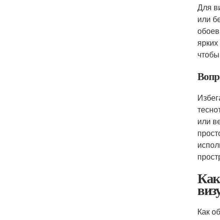
Для в
или б
обоев
ярких
чтобы
Вопр
Избег
тесно
или в
прост
испол
прост
Как
виз
Как о