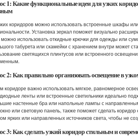
ос 1: Какие функциональные идеи для узких коридо
зным
зких коридоров можно использовать встроенные шкафы или
иональности. Установка зеркал поможет визуально расшири
 можно использовать откидные крючки для одежды или сумо
ьшого табурета или скамейки с хранением внутри может ст
ьзование светящихся плинтусов или встроенного освещени
менным.
ос 2: Как правильно организовать освещение в узк
ом коридоре важно использовать мягкое, равномерное осве
диодные ленты или встроенные светильники идеально подхо
ьшие настенные бра или напольные лампы с направленным
 окно или световую панель, также поможет сделать коридор
ом ярких или направленных источников света, чтобы не со
ос 3: Как сделать узкий коридор стильным и совре