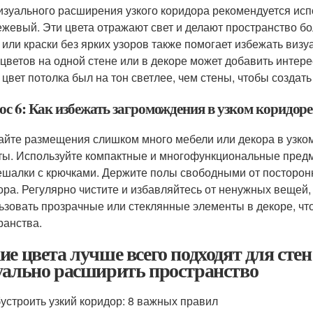
изуального расширения узкого коридора рекомендуется испо
ежевый. Эти цвета отражают свет и делают пространство 
 или краски без ярких узоров также помогает избежать виз
 цветов на одной стене или в декоре может добавить интере
 цвет потолка был на тон светлее, чем стены, чтобы созда
ос 6: Как избежать загромождения в узком коридоре
айте размещения слишком много мебели или декора в узком
ты. Используйте компактные и многофункциональные пред
ешалки с крючками. Держите полы свободными от посторон
ора. Регулярно чистите и избавляйтесь от ненужных вещей,
ьзовать прозрачные или стеклянные элементы в декоре, ч
ранства.
ие цвета лучше всего подходят для стен
уально расширить пространство
бустроить узкий коридор: 8 важных правил