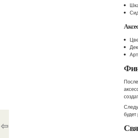
Шка
Сид
Аксе
Цве
Дек
Арт
Фин
После
аксес
созда
Следу
будет
⇦
Свя