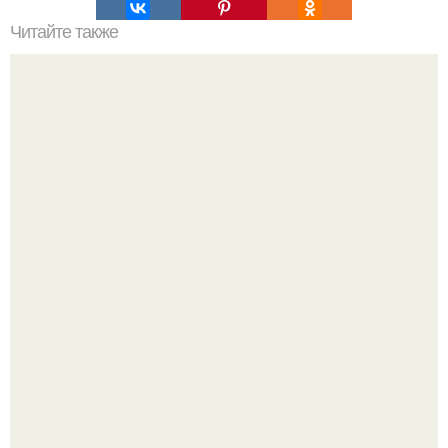
Читайте также
Онлайн планировка комнаты и квартиры для каждого.
"Проиллюстрированные Люди": Томас майландер
превратил солнечные ожоги в арт - объект.