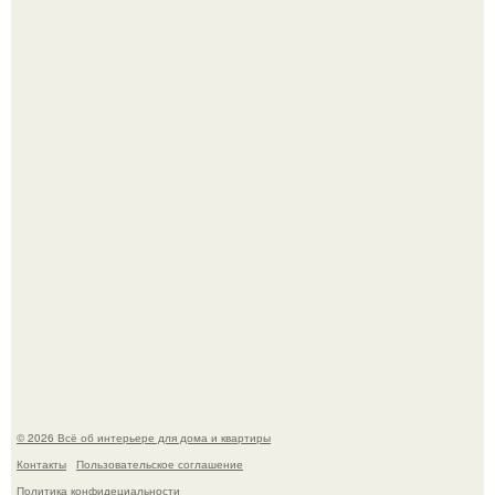
"Ух, Заморочился же Дизайнер", - подумала я, когда
зашла в кафе - бар "слезы березы".
Готовясь к поездке, мы листали путеводители по городу
и наткнулись на фотографию белого дворца.
© 2026 Всё об интерьере для дома и квартиры
Контакты
Пользовательское соглашение
Политика конфидециальности