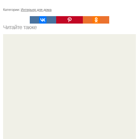
Категории:
Интерьер для дома
Читайте также
Клеродендрум или клеродендрон "Дерево Судьбы" или
"дерево счастья".