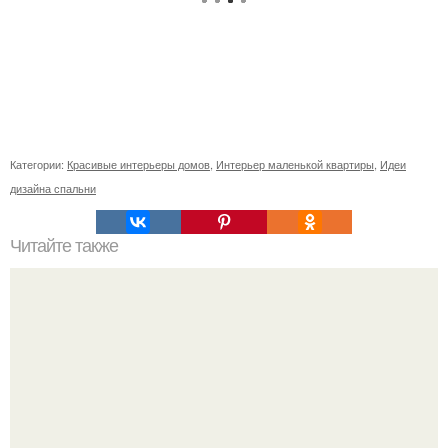
Категории:
Красивые интерьеры домов
,
Интерьер маленькой квартиры
,
Идеи
дизайна спальни
Читайте также
Маленькая квартира 36 кв.