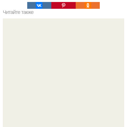
Читайте также
Пустующие особняки города.
Дримскроллинг - новый формат мечтательности.