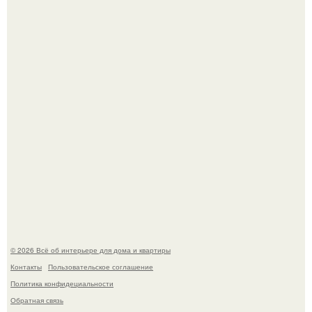
В Японии бесплатно раздают дома самураев - звучит как
план на новую жизнь.
Опишите интерьер кухни в 2-3 словах.
© 2026 Всё об интерьере для дома и квартиры
Контакты
Пользовательское соглашение
Политика конфидециальности
Обратная связь