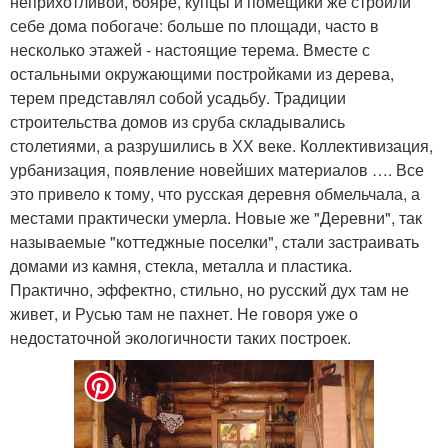
неприхотливой, бояре, купцы и помещики же строили
себе дома побогаче: больше по площади, часто в
несколько этажей - настоящие терема. Вместе с
остальными окружающими постройками из дерева,
терем представлял собой усадьбу. Традиции
строительства домов из сруба складывались
столетиями, а разрушились в ХХ веке. Коллективизация,
урбанизация, появление новейших материалов …. Все
это привело к тому, что русская деревня обмельчала, а
местами практически умерла. Новые же "Деревни", так
называемые "коттеджные поселки", стали застраивать
домами из камня, стекла, металла и пластика.
Практично, эффектно, стильно, но русский дух там не
живет, и Русью там не пахнет. Не говоря уже о
недостаточной экологичности таких построек.