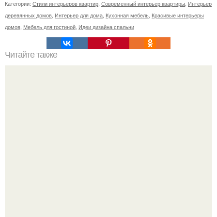
Категории:
Стили интерьеров квартир
,
Современный интерьер квартиры
,
Интерьер
деревянных домов
,
Интерьер для дома
,
Кухонная мебель
,
Красивые интерьеры
домов
,
Мебель для гостиной
,
Идеи дизайна спальни
Читайте также
Дизайн темной комнаты: как сделать помещение
светлее?