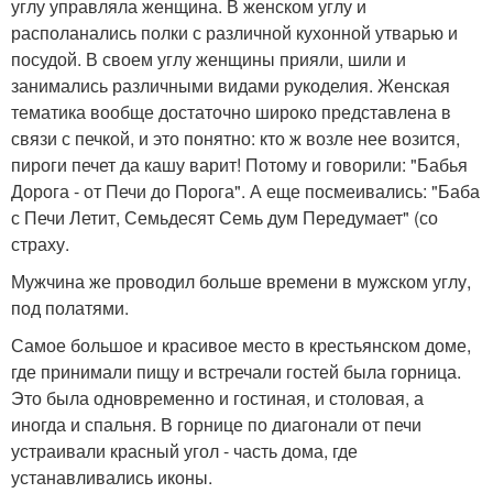
углу управляла женщина. В женском углу и
располанались полки с различной кухонной утварью и
посудой. В своем углу женщины прияли, шили и
занимались различными видами рукоделия. Женская
тематика вообще достаточно широко представлена в
связи с печкой, и это понятно: кто ж возле нее возится,
пироги печет да кашу варит! Потому и говорили: "Бабья
Дорога - от Печи до Порога". А еще посмеивались: "Баба
с Печи Летит, Семьдесят Семь дум Передумает" (со
страху.
Мужчина же проводил больше времени в мужском углу,
под полатями.
Самое большое и красивое место в крестьянском доме,
где принимали пищу и встречали гостей была горница.
Это была одновременно и гостиная, и столовая, а
иногда и спальня. В горнице по диагонали от печи
устраивали красный угол - часть дома, где
устанавливались иконы.