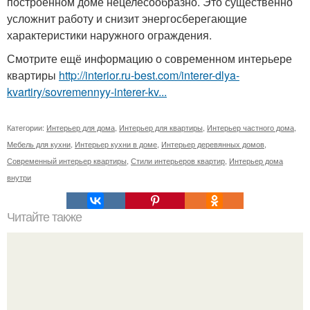
построенном доме нецелесообразно. Это существенно
усложнит работу и снизит энергосберегающие
характеристики наружного ограждения.
Смотрите ещё информацию о современном интерьере
квартиры
http://interior.ru-best.com/interer-dlya-
kvartiry/sovremennyy-interer-kv...
Категории:
Интерьер для дома
,
Интерьер для квартиры
,
Интерьер частного дома
,
Мебель для кухни
,
Интерьер кухни в доме
,
Интерьер деревянных домов
,
Современный интерьер квартиры
,
Стили интерьеров квартир
,
Интерьер дома
внутри
Читайте также