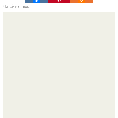
Читайте также
Ремонт, ремонт, ремонт!
Привет! Хочу поделиться моим давним и очередным
неопубликованным проектом.