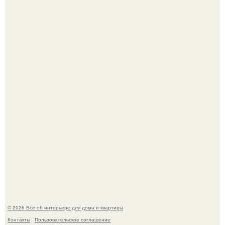
5 ошибок в планировке, из-за которых вы теряете метры.
Невеста без права выбора: как показ Samuel Cirnansck
2012 года превратил подиум в манифест против
принуждения.
© 2026 Всё об интерьере для дома и квартиры
Контакты
Пользовательское соглашение