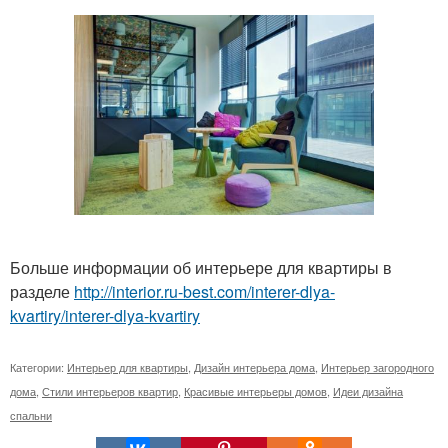
Больше информации об интерьере для квартиры в
разделе
http://interior.ru-best.com/interer-dlya-
kvartiry/interer-dlya-kvartiry
Категории:
Интерьер для квартиры
,
Дизайн интерьера дома
,
Интерьер загородного
дома
,
Стили интерьеров квартир
,
Красивые интерьеры домов
,
Идеи дизайна
спальни