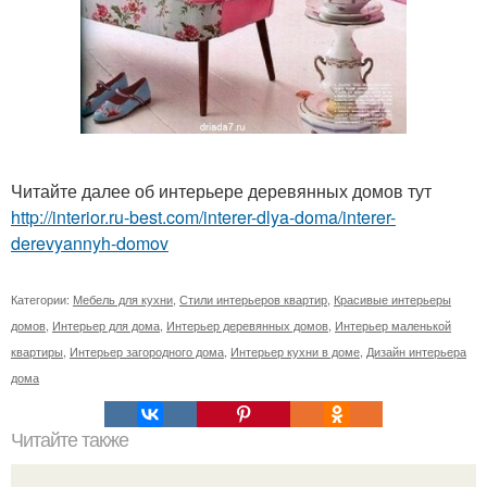
Читайте далее об интерьере деревянных домов тут
http://interior.ru-best.com/interer-dlya-doma/interer-
derevyannyh-domov
Категории:
Мебель для кухни
,
Стили интерьеров квартир
,
Красивые интерьеры
домов
,
Интерьер для дома
,
Интерьер деревянных домов
,
Интерьер маленькой
квартиры
,
Интерьер загородного дома
,
Интерьер кухни в доме
,
Дизайн интерьера
дома
Читайте также