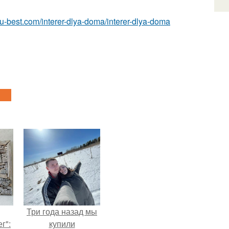
r.ru-best.com/interer-dlya-doma/interer-dlya-doma
Три года назад мы
г":
купили