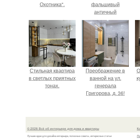
Охотника".
фальшивый
античный
амфитеатр и
долгое время
успешно выдавал
его за настоящее
историческое
наследие.
Стильная квартира
Преображение в
О
в светлых приятных
ванной на ул.
к
тонах.
генерала
Григорова, д. 36!
© 2026 Всё об интерьере для дома и квартиры
К
П
Лучшие идеи для дизайна интерьера, полезные советы, интересные статьи