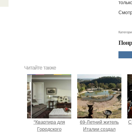
тольк
Смотр
Категори
Понр
Читайте также
"Квартира для
69-Летний житель
С
Городского
Италии создал