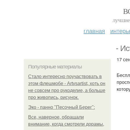
В
лучшие 
главная
интерь
- И
17 сен
Популярные материалы
Беспл
Стало интересно поучаствовать в
просп
этом флешмобе - Artvsartist, хоть он
котор
не совсем про рукоделие, а больше
про живопись, рисунок.
Эко - панно "Песочный Берег":
Все, наверное, обращали
внимание, когда смотрели дорамы,