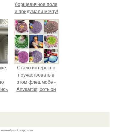
борщевичное поле
и придумали мечту!
дке,
Стало интересно
поучаствовать в
по
этом флешмобе -
лись
Artvsartist, хоть он
ию
не совсем про
.
рукоделие, а
больше про
живопись, рисунок.
казании обратной гиперссылки.