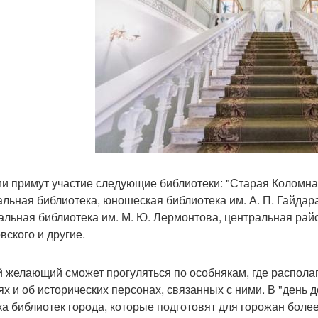
ии примут участие следующие библиотеки: "Старая Коломна"
альная библиотека, юношеская библиотека им. А. П. Гайдар
альная библиотека им. М. Ю. Лермонтова, центральная район
вского и другие.
 желающий сможет прогуляться по особнякам, где располага
ях и об исторических персонах, связанных с ними. В "день д
ка библиотек города, которые подготовят для горожан боле