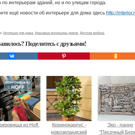
о по интерьерам зданий, но и по улицам города.
ите ещё новости об интерьере для дома здесь
http://interio
и:
Интерьер для дома
,
Красивые интерьеры домов
,
Детская мебель
авилось? Поделитесь с друзьями!
окровища из Hoff.
Коринокарпус -
Эко - панно
новозеландский
"Песочный Бере