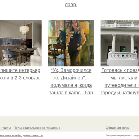
лавр.
пишите интерьер
"Ух, Заморочился
Готовясь к поез
ухни в 2-3 словах.
же Дизайнер", -
мы листали
подумала я, когда
путеводители 
зашла в кафе - бар
городу и наткну
"слезы березы".
на фотограф
белого дворца
онтакты
Пользовательское соглашение
Обратная связь
олитика конфидециальности
Копирование разрешено при у