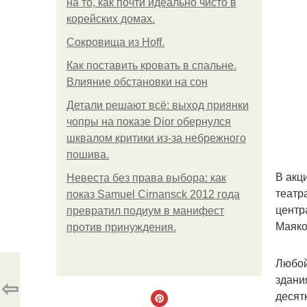
на то, как почти идеально чисто в
корейских домах.
Сокровища из Hoff.
Как поставить кровать в спальне.
Влияние обстановки на сон
Детали решают всё: выход приянки
чопры на показе Dior обернулся
шквалом критики из-за небрежного
пошива.
В акц
Невеста без права выбора: как
театр
показ Samuel Cirnansck 2012 года
центр
превратил подиум в манифест
Маяко
против принуждения.
Любой
здани
⇦
десят