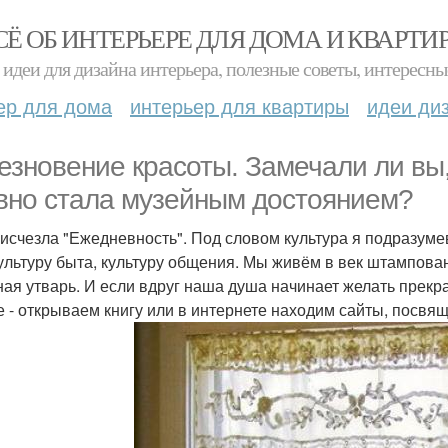
СЁ ОБ ИНТЕРЬЕРЕ ДЛЯ ДОМА И КВАРТИ
идеи для дизайна интерьера, полезные советы, интересны
ер для дома
интерьер для квартиры
идеи ди
езновение красоты. Замечали ли вы,
вно стала музейным достоянием?
 исчезла "Ежедневность". Под словом культура я подразуме
культуру быта, культуру общения. Мы живём в век штампова
ная утварь. И если вдруг наша душа начинает желать прекр
е - открываем книгу или в интернете находим сайты, посв