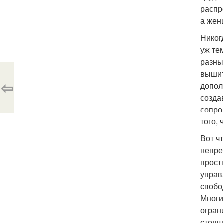
распр
а жен
Никог
уж те
разны
вышит
⇦
допол
созда
сопро
того,
Вот ч
непре
прост
управ
свобо
Многи
огран
стоящ