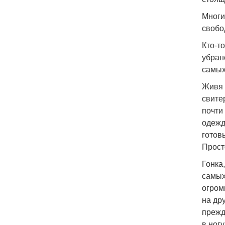
Многи
свобо
Кто-т
убран
самых
Живя 
свите
почти
одежд
готов
Прост
Гонка
самых
огром
на др
прежд
в ног