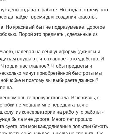
уждены отдавать работе. Но тогда я отвечу, что
 всегда найдёт время для создания красоты.
ыта. Но красивый быт не подразумевает дорогое
любовью. Порой это предметы, сделанные из
чаев), надевая на себя униформу (джинсы и
ду нам внушают, что главное - это удобство. И
. Что для нас главное? Чтобы предметы и
 несколько минут приобретённой быстроты мы
нной юбке и поэтому вы выбираете джинсы?
спеша.
ственном опыте прочувствовала. Всю жизнь, с
е юбки не мешали мне передвигаться с
школу, из консерватории на работу, с работы -
кунда была мне дорога! Много лет прошло,
Эта суета, эти мои каждодневные попытки бежать
ерживать себя, училась никуда не спешить. Ох