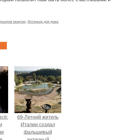
ерьеров квартир
,
Интерьер для дома
всё:
69-Летний житель
и
Италии создал
зе
фальшивый
я
античный