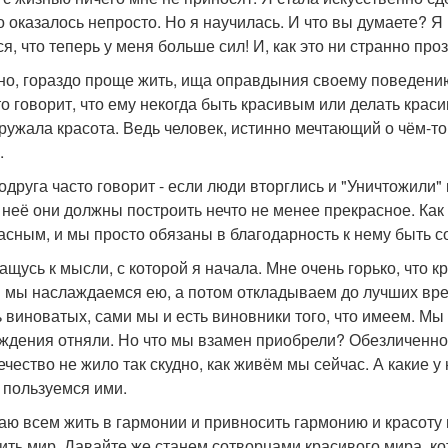
то оказалось непросто. Но я научилась. И что вы думаете? Я
ся, что теперь у меня больше сил! И, как это ни странно пр
но, гораздо проще жить, ища оправдыния своему поведению
кто говорит, что ему некогда быть красивым или делать крас
кружала красота. Ведь человек, истинно мечтающий о чём-т
.
друга часто говорит - если люди вторглись и "Уничтожили" к
 неё они должны построить нечто не менее прекрасное. Как 
асным, и мы просто обязаны в благодарность к нему быть с
ащусь к мысли, с которой я начала. Мне очень горько, что кр
 мы наслаждаемся ею, а потом откладываем до лучших врем
ь виноватых, сами мы и есть виновники того, что имеем. М
ждения отняли. Но что мы взамен приобрели? Обезличеннос
ечество не жило так скудно, как живём мы сейчас. А какие у
 пользуемся ими.
аю всем жить в гармонии и привносить гармонию и красоту 
ить мир. Давайте же станем сотворцами красивого мира, к