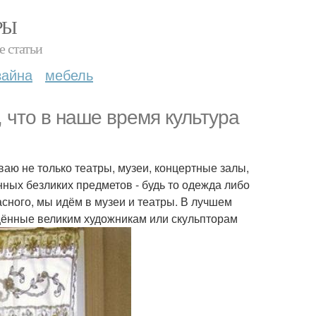
РЫ
е статьи
зайна
мебель
 что в наше время культура
ваю не только театры, музеи, концертные залы,
нных безликих предметов - будь то одежда либо
асного, мы идём в музеи и театры. В лучшем
ящённые великим художникам или скульпторам