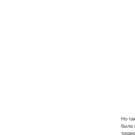
Но та
была 
трудн