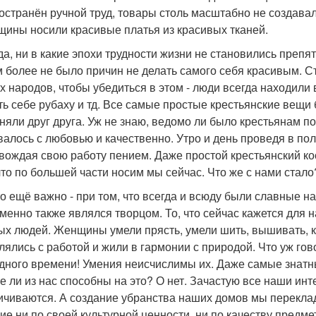
остранён ручной труд, товары столь масштабно не создавал
щины носили красивые платья из красивых тканей.
да, ни в какие эпохи трудности жизни не становились препя
м более не было причин не делать самого себя красивым. Ст
х народов, чтобы убедиться в этом - люди всегда находили 
ь себе рубаху и тд. Все самые простые крестьянские вещи 
няли друг друга. Уж не знаю, ведомо ли было крестьянам по
валось с любовью и качественно. Утро и день проведя в п
вождая свою работу пением. Даже простой крестьянский к
 что по большей части носим мы сейчас. Что же с нами стало
то ещё важно - при том, что всегда и всюду были славные 
менно также являлся творцом. То, что сейчас кажется дл
ых людей. Женщины умели прясть, умели шить, вышивать, 
лялись с работой и жили в гармонии с природой. Что уж го
дного времени! Умения неисчислимы их. Даже самые знат
е ли из нас способны на это? О нет. Зачастую все наши и
ичиваются. А создание убранства наших домов мы переклад
ие ни по своей культурной ценности, ни по качеству предме