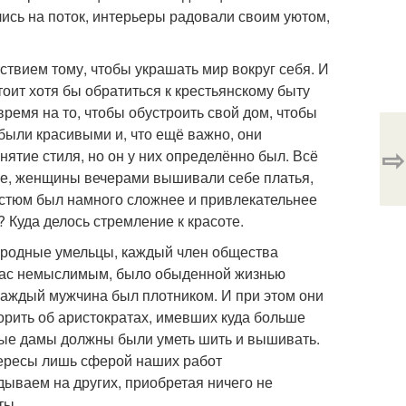
ись на поток, интерьеры радовали своим уютом,
тствием тому, чтобы украшать мир вокруг себя. И
оит хотя бы обратиться к крестьянскому быту
время на то, чтобы обустроить свой дом, чтобы
были красивыми и, что ещё важно, они
⇨
нятие стиля, но он у них определённо был. Всё
оле, женщины вечерами вышивали себе платья,
остюм был намного сложнее и привлекательнее
? Куда делось стремление к красоте.
народные умельцы, каждый член общества
я нас немыслимым, было обыденной жизнью
каждый мужчина был плотником. И при этом они
ворить об аристократах, имевших куда больше
ные дамы должны были уметь шить и вышивать.
нтересы лишь сферой наших работ
ываем на других, приобретая ничего не
ты.