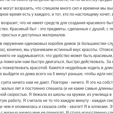
е могут возразить, что слишком много сил и времени мы вын
дное время есть у каждого, и тот, кто по-настоящему хочет,
о возразит, что не имеет средств для создания красивого б
ство. Красивый быт - это предметы, сделанные с душой, с 
 простых и доступных материалов.
в окружении одинаковых коробок домов (в большинстве слу
ра), конечно, мы утрачиваем истинный вкус красоты. Отовсю
 никто не задумывается, что удобство может быть красивым
а помогали нам быстро двигаться, быстро действовать. За
ы пожертвовать красотой. Кажется неудобным ходить в дли
о выйдите из дома всего на 5 минут раньше, чтобы идти не
, суета ничего нам не дают. Повторю - ничего. Я это на соб
 малых лет я постоянно спешила (и ни какие самые длинны
ной скоростью. Я бежала из школы на кружки, из училища в 
угую работу. Я считала не то что каждую минуту - каждая се
е чем я опомнилась и сказала себе - хватит! Я в иллюзии. 
у с жизнью ничего мне не приносят. Я стала искусственно сд