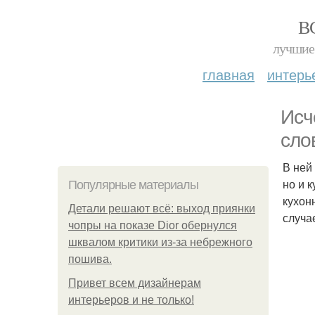
В
лучшие 
главная
интерь
Исч
сло
В ней
но и 
Популярные материалы
кухон
Детали решают всё: выход приянки
случа
чопры на показе Dior обернулся
шквалом критики из-за небрежного
пошива.
Привет всем дизайнерам
интерьеров и не только!