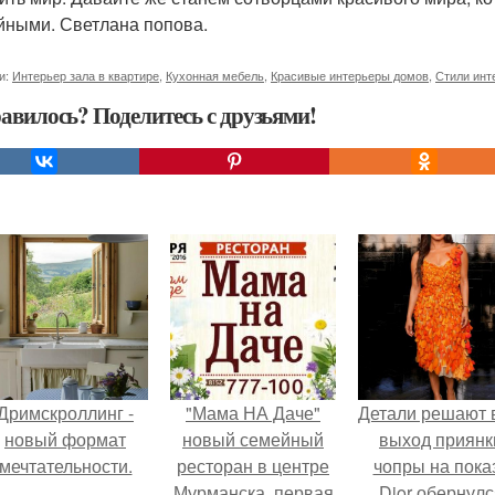
йными. Светлана попова.
и:
Интерьер зала в квартире
,
Кухонная мебель
,
Красивые интерьеры домов
,
Стили инт
авилось? Поделитесь с друзьями!
Дримскроллинг -
"Мама НА Даче"
Детали решают 
новый формат
новый семейный
выход приянк
мечтательности.
ресторан в центре
чопры на пока
Мурманска, первая
Dior обернулс