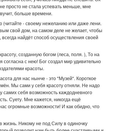
 не просто не стала успевать меньше, мне
озвучит, больше времени.
 (читайте - своему нежеланию или даже лени.
ивым свой дом, на самом деле не желает, чтобы
о, всегда найдёт способ осуществления своей
расоту, созданную богом (леса, поля. ), То на
я согласна с нею! Бог создал мир удивительно
оздателями красоты.
асота для нас нынче - это "Музей". Короткое
ён. Мы сами у себя красоту отняли. Не надо
ы у самих себя возможность каждодневного
ть. Суету. Мне кажется, никогда ещё
 нас огромные возможности! И как обидно, что
в жизнь. Никому не под Силу в одиночку
оторый позволит нам быть более счастливыми и