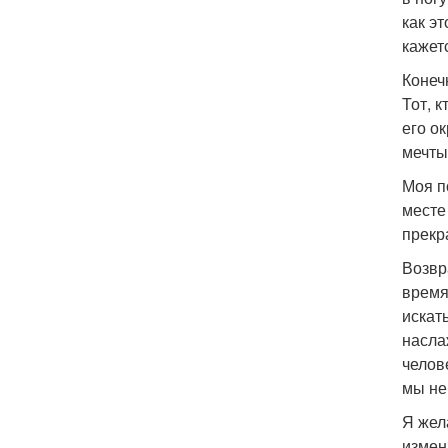
как э
кажет
Конеч
Тот, 
его о
мечты
Моя по
месте
прекр
Возвр
время
искат
насла
челов
мы не
Я жел
измен