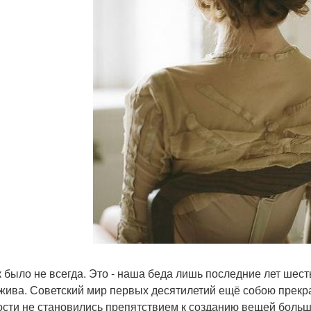
к было не всегда. Это - наша беда лишь последние лет шест
жива. Советский мир первых десятилетий ещё собою прекра
ости не становились препятствием к созданию вещей больш