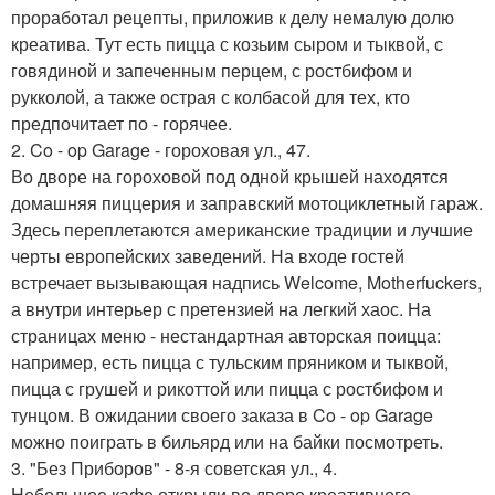
проработал рецепты, приложив к делу немалую долю
креатива. Тут есть пицца с козьим сыром и тыквой, с
говядиной и запеченным перцем, с ростбифом и
рукколой, а также острая с колбасой для тех, кто
предпочитает по - горячее.
2. Co - op Garage - гороховая ул., 47.
Во дворе на гороховой под одной крышей находятся
домашняя пиццерия и заправский мотоциклетный гараж.
Здесь переплетаются американские традиции и лучшие
черты европейских заведений. На входе гостей
встречает вызывающая надпись Welcome, Motherfuckers,
а внутри интерьер с претензией на легкий хаос. На
страницах меню - нестандартная авторская поицца:
например, есть пицца с тульским пряником и тыквой,
пицца с грушей и рикоттой или пицца с ростбифом и
тунцом. В ожидании своего заказа в Co - op Garage
можно поиграть в бильярд или на байки посмотреть.
3. "Без Приборов" - 8-я советская ул., 4.
Небольшое кафе открыли во дворе креативного