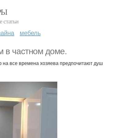
РЫ
е статьи
зайна
мебель
м в частном доме.
ер на все времена хозяева предпочитают душ