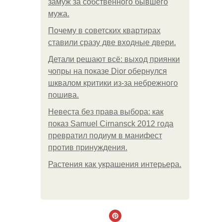
замуж за собственного бывшего
мужа.
Почему в советских квартирах
ставили сразу две входные двери.
Детали решают всё: выход приянки
чопры на показе Dior обернулся
шквалом критики из-за небрежного
пошива.
Невеста без права выбора: как
показ Samuel Cirnansck 2012 года
превратил подиум в манифест
против принуждения.
Растения как украшения интерьера.