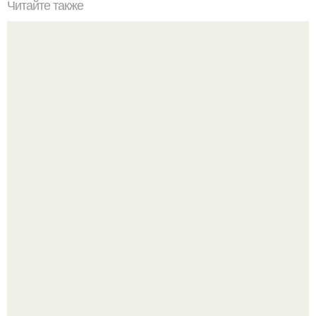
Читайте также
Советские мебельные стенки названия. Вещи века:
советские стенки 80-х.
Привет всем дизайнерам интерьеров и не только!