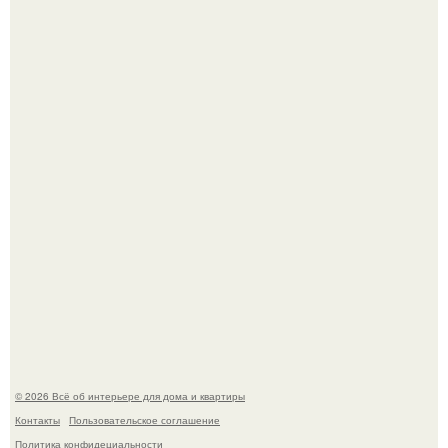
Кёнигсберг. Интерьер дома студенческого братства
"Германия".
Это жилой комплекс в Париже, в пригороде нуази - ле -
гран.
© 2026 Всё об интерьере для дома и квартиры
Контакты
Пользовательское соглашение
Политика конфидециальности