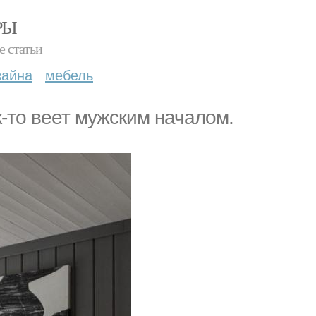
РЫ
е статьи
зайна
мебель
к-то веет мужским началом.