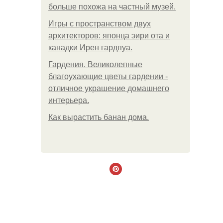
больше похожа на частный музей.
Игры с пространством двух
архитекторов: японца эири ота и
канадки Ирен гардпуа.
Гардения. Великолепные
благоухающие цветы гардении -
отличное украшение домашнего
интерьера.
Как вырастить банан дома.