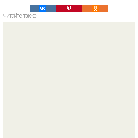
Читайте также
Ваза из бутылки. Приступаем к уроку
Привет! Хочу поделиться моим давним и очередным