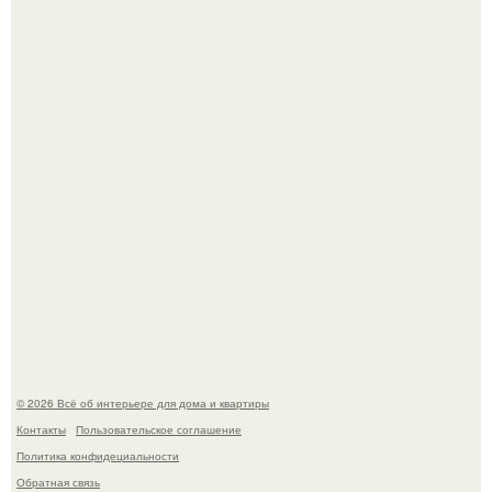
5 ошибок в планировке, из-за которых вы теряете метры.
"Проиллюстрированные Люди": Томас майландер
превратил солнечные ожоги в арт - объект.
© 2026 Всё об интерьере для дома и квартиры
Контакты
Пользовательское соглашение
Политика конфидециальности
Обратная связь