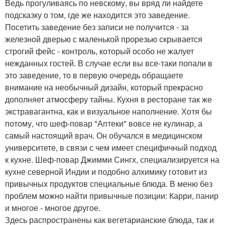
Ведь прогуливаясь по невскому, вы вряд ли найдете
подсказку о том, где же находится это заведение.
Посетить заведение без записи не получится - за
железной дверью с маленькой прорезью скрывается
строгий фейс - контроль, который особо не жалует
нежданных гостей. В случае если вы все-таки попали в
это заведение, то в первую очередь обращаете
внимание на необычный дизайн, который прекрасно
дополняет атмосферу тайны. Кухня в ресторане так же
экстравагантна, как и визуальное наполнение. Хотя бы
потому, что шеф-повар "Аптеки" вовсе не кулинар, а
самый настоящий врач. Он обучался в медицинском
университете, в связи с чем имеет специфичный подход
к кухне. Шеф-повар Джимми Сингх, специализируется на
кухне северной Индии и подобно алхимику готовит из
привычных продуктов специальные блюда. В меню без
проблем можно найти привычные позиции: Карри, панир
и многое - многое другое.
Здесь распространены как вегетарианские блюда, так и