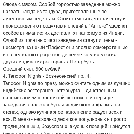
блюда с мясом. Особой гордостью заведения можно
назвать блюда из тандура, приготовленные по
аутентичным рецептам. Стоит отметить, что качеству и
происхождению продуктов и специй в "Аптеке" уделяют
особое внимание: их доставляют напрямую из Индии.
Одной из приятных черт заведения станут и цены -
несмотря на некий "Пафос" они вполне демократичные
и на несколько процентов дешевле, чем во многих
других индийских ресторанах Петербурга.
Средний счет: 600 рублей.
4. Tandoori Nights - Вознесенский пр., 4.
Tandoori Nights по праву можно считать одним из лучших
индийских ресторанов Петербурга. Единственным
напоминанием о восточной экзотике в интерьере
заведения являются буквы индийского алфавита на
стенах, однако кулинарное наполнение радует всех и
вся. В меню - несколько десятков популярных и просто
традиционных и, безусловно, вкусных позиций: найдутся
блюда из тандура (кусочки курицы на косточке со