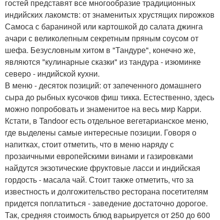
гостей представят все многообразие традиционных
индийских лакомств: от знаменитых хрустящих пирожков
Самоса с бараниной или картошкой до салата джинга
ачари с великолепным секретным пряным соусом от
шефа. Безусловным хитом в "Тандуре", конечно же,
являются "кулинарные сказки" из тандура - изюминке
северо - индийской кухни.
В меню - десяток позиций: от запеченного домашнего
сыра до рыбных кусочков фиш тикка. Естественно, здесь
можно попробовать и знаменитое на весь мир Карри.
Кстати, в Tandoor есть отдельное вегетарианское меню,
где выделены самые интересные позиции. Говоря о
напитках, стоит отметить, что в меню наряду с
прозаичными европейскими винами и газировками
найдутся экзотические фруктовые ласси и индийская
гордость - масала чай. Стоит также отметить, что за
известность и долгожительство ресторана посетителям
придется поплатиться - заведение достаточно дорогое.
Так, средняя стоимость блюд варьируется от 250 до 600