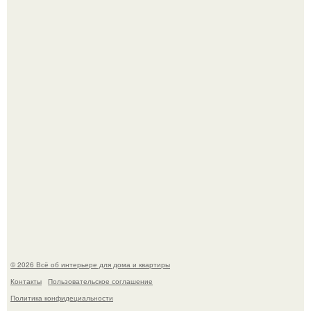
Невеста без права выбора: как показ Samuel Cirnansck
2012 года превратил подиум в манифест против
принуждения.
Эко - панно "Песочный Берег":
© 2026 Всё об интерьере для дома и квартиры
Контакты
Пользовательское соглашение
Политика конфидециальности