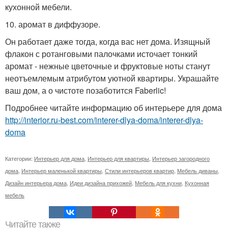
кухонной мебели.
10. аромат в диффузоре.
Он работает даже тогда, когда вас нет дома. Изящный
флакон с ротанговыми палочками источает тонкий
аромат - нежные цветочные и фруктовые ноты станут
неотъемлемым атрибутом уютной квартиры. Украшайте
ваш дом, а о чистоте позаботится Faberlic!
Подробнее читайте информацию об интерьере для дома
http://interior.ru-best.com/interer-dlya-doma/interer-dlya-
doma
Категории:
Интерьер для дома
,
Интерьер для квартиры
,
Интерьер загородного
дома
,
Интерьер маленькой квартиры
,
Стили интерьеров квартир
,
Мебель диваны
,
Дизайн интерьера дома
,
Идеи дизайна прихожей
,
Мебель для кухни
,
Кухонная
мебель
Читайте также