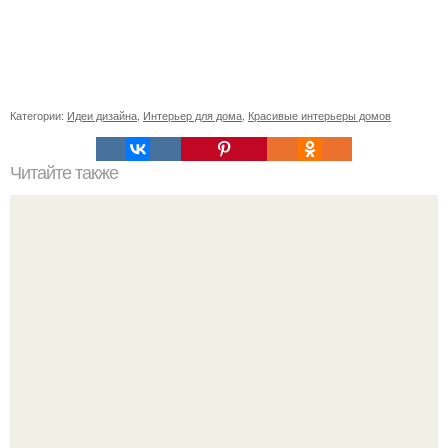
Категории:
Идеи дизайна
,
Интерьер для дома
,
Красивые интерьеры домов
Читайте также
25 интересных идей сделать дом уютным!