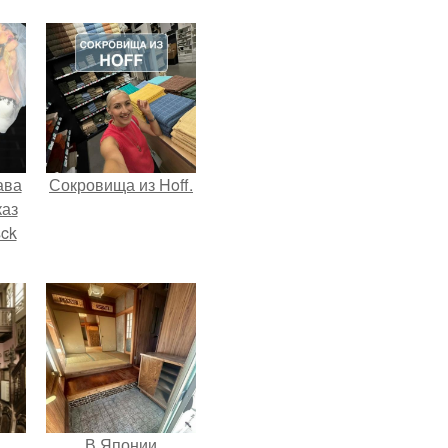
ава
Сокровища из Hoff.
каз
sck
иум
тив
.
В Японии