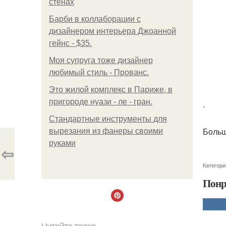
стенах
Барби в коллаборации с
дизайнером интерьера Джоанной
гейнс - $35.
Моя супруга тоже дизайнер
любимый стиль - Прованс.
Это жилой комплекс в Париже, в
пригороде нуази - ле - гран.
.
Стандартные инструменты для
Больш
вырезания из фанеры своими
руками
⇦
Категори
Понр