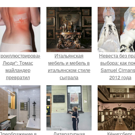
Проиллюстрированные
Итальянская
Невеста без пр
Люди": Томас
мебель и мебель в
выбора: как по
майландер
итальянском стиле
Samuel Cirnan
превратил
сыграла
2012 года
олнечные ожоги в
первостепенную
превратил под
арт - объект.
роль в истории
в манифест про
мирового
принуждения
декоративно -
прикладного
искусства.
Преображение в
Литературная
Кёнигсберг.