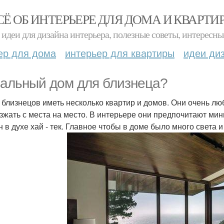
СЁ ОБ ИНТЕРЬЕРЕ ДЛЯ ДОМА И КВАРТИ
идеи для дизайна интерьера, полезные советы, интересны
ер для дома
интерьер для квартиры
идеи ди
альный дом для близнеца?
 близнецов иметь несколько квартир и домов. Они очень лю
зжать с места на место. В интерьере они предпочитают ми
н в духе хай - тек. Главное чтобы в доме было много света 