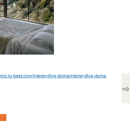
terior.ru-best.com/interer-dlya-doma/interer-dlya-doma
⇨