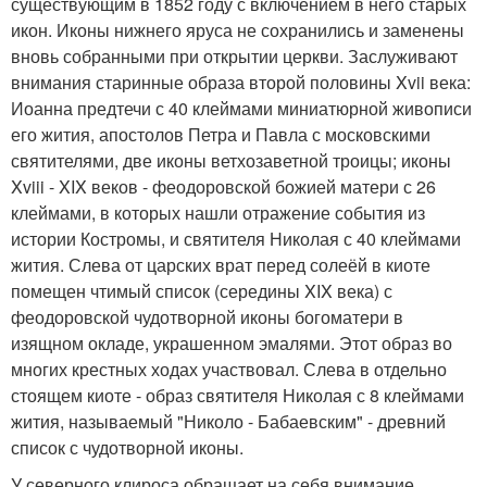
существующим в 1852 году с включением в него старых
икон. Иконы нижнего яруса не сохранились и заменены
вновь собранными при открытии церкви. Заслуживают
внимания старинные образа второй половины Xvii века:
Иоанна предтечи с 40 клеймами миниатюрной живописи
его жития, апостолов Петра и Павла с московскими
святителями, две иконы ветхозаветной троицы; иконы
Xviii - XIX веков - феодоровской божией матери с 26
клеймами, в которых нашли отражение события из
истории Костромы, и святителя Николая с 40 клеймами
жития. Слева от царских врат перед солеёй в киоте
помещен чтимый список (середины XIX века) с
феодоровской чудотворной иконы богоматери в
изящном окладе, украшенном эмалями. Этот образ во
многих крестных ходах участвовал. Слева в отдельно
стоящем киоте - образ святителя Николая с 8 клеймами
жития, называемый "Николо - Бабаевским" - древний
список с чудотворной иконы.
У северного клироса обращает на себя внимание