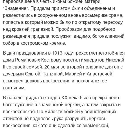
переосвящена в честь иконы божией матери
"Знамение". Приделы при этом были объединены и
разместились в сооруженном вновь восьмерике храма,
попасть в который можно было по открытому переходу
над кровлей трапезной. Прообразом для подобного
размещения придела послужил, видимо, богоявленский
собор в костромском кремле.
В дни празднования в 1913 году трехсотлетнего юбилея
дома Романовых Кострому посетил император Николай
II со своей семьей. 20 мая во второй половине дня он с
дочерьми Ольгой, Татьяной, Марией и Анастасией
осмотрел церковь воскресения и поклонился ее
святыням.
В начале тридцатых годов ХХ века было прекращено
богослужение в знаменской церкви, а затем закрыта и
воскресенская. По милости божией у воинствующих
атеистов не поднялась рука разрушить церковь
воскресения, как это они сделали со знаменской,