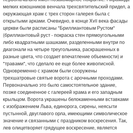
мелких кокошников венчала трехсвятительский придел, а
окружающая храм с трех сторон галерея была с
открытыми арками. Очевидно, в конце Xvii века фасады
церкви были расписаны "Бриллиантовым Рустом"
(бриллиантовый руст - покраска стен прямоугольными
либо квадратными шашками, разделенными внутри по
диагонали на четыре треугольника, раскрашенных в
разные цвета, что создает впечатление объемности) и
"травами", что сделало ее еще более живописной.
Одновременно с храмом были сооружены
трехшатровые святые ворота с арочными проходами.
Первоначально это было самостоятельное здание,
позже соединенное с галереей храма и его западным
крыльцом. Ворота украшены белокаменными вставками
с изображением Льва, единорога, сирены, неясыти
пустынной, двуглавого орла, имеющими символическое
значение и связанными с праздником воскресения. Так,
лев олицетворяет грядущее воскресение, является