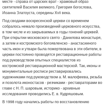
месте - справа от царских врат - храмовый образ
святителей Василия великого, Григория богослова,
Иоанна Златоуста, середины Xvii века.
Под сводами воскресенской церкви со временем
собралось немало произведений церковного искусства,
в том числе и из закрываемых в годы гонений церквей.
При открытии московского свято - Данилова монастыря,
а затем и костромского богоявленско - анастасииного
часть икон и утвари была пожертвована в эти обители, в
церкви постоянно проводятся реставрационные работы
под руководством опытных специалистов из
костромской реставрационной мастерской. Так, иконы и
монументальные росписи реставрировались
художниками под руководством а. М. малофеева, резьба
и позолота иконостасов - резчиками - реставраторами во
главе с Н. П. шаровым, историко - архивные
исследования проводились Е. в. Кудряшовым.
В 1998 году начались работы по восстановлению