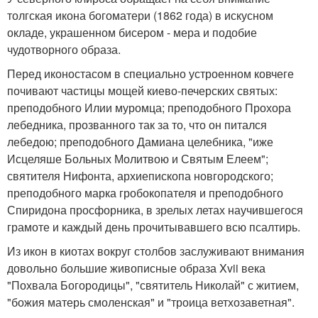
толгская икона богоматери (1862 года) в искусном
окладе, украшенном бисером - мера и подобие
чудотворного образа.
Перед иконостасом в специально устроенном ковчеге
почивают частицы мощей киево-печерских святых:
преподобного Илии муромца; преподобного Прохора
лебедника, прозванного так за то, что он питался
лебедою; преподобного Дамиана целебника, "иже
Исцеляше Больных Молитвою и Святым Елеем";
святителя Нифонта, архиепископа новгородского;
преподобного марка гробокопателя и преподобного
Спиридона просфорника, в зрелых летах научившегося
грамоте и каждый день прочитывавшего всю псалтирь.
Из икон в киотах вокруг столбов заслуживают внимания
довольно большие живописные образа Xvii века
"Похвала Богородицы", "святитель Николай" с житием,
"божия матерь смоленская" и "троица ветхозаветная".