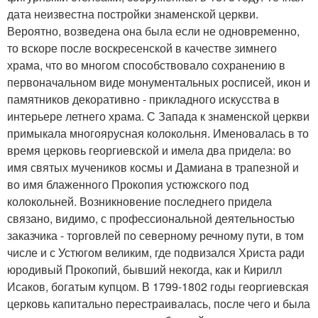
дата неизвестна постройки знаменской церкви.
Вероятно, возведена она была если не одновременно,
то вскоре после воскресенской в качестве зимнего
храма, что во многом способствовало сохранению в
первоначальном виде монументальных росписей, икон и
памятников декоративно - прикладного искусства в
интерьере летнего храма. С Запада к знаменской церкви
примыкала многоярусная колокольня. Именовалась в то
время церковь георгиевской и имела два придела: во
имя святых мучеников космы и Дамиана в трапезной и
во имя блаженного Прокопия устюжского под
колокольней. Возникновение последнего придела
связано, видимо, с профессиональной деятельностью
заказчика - торговлей по северному речному пути, в том
числе и с Устюгом великим, где подвизался Христа ради
юродивый Прокопий, бывший некогда, как и Кирилл
Исаков, богатым купцом. В 1799-1802 годы георгиевская
церковь капитально перестраивалась, после чего и была