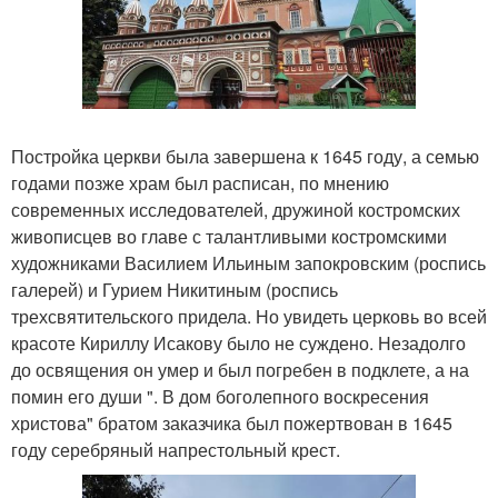
Постройка церкви была завершена к 1645 году, а семью
годами позже храм был расписан, по мнению
современных исследователей, дружиной костромских
живописцев во главе с талантливыми костромскими
художниками Василием Ильиным запокровским (роспись
галерей) и Гурием Никитиным (роспись
трехсвятительского придела. Но увидеть церковь во всей
красоте Кириллу Исакову было не суждено. Незадолго
до освящения он умер и был погребен в подклете, а на
помин его души ". В дом боголепного воскресения
христова" братом заказчика был пожертвован в 1645
году серебряный напрестольный крест.