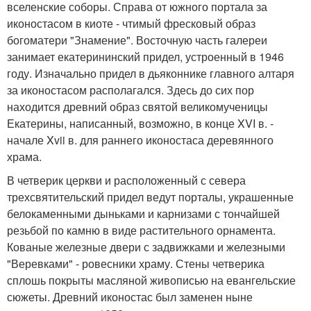
вселенские соборы. Справа от южного портала за
иконостасом в киоте - чтимый фресковый образ
богоматери "Знамение". Восточную часть галереи
занимает екатерининский придел, устроенный в 1946
году. Изначально придел в дьяконнике главного алтаря
за иконостасом располагался. Здесь до сих пор
находится древний образ святой великомученицы
Екатерины, написанный, возможно, в конце XVI в. -
начале Xvii в. для раннего иконостаса деревянного
храма.
В четверик церкви и расположенный с севера
трехсвятительский придел ведут порталы, украшенные
белокаменными дыньками и карнизами с тончайшей
резьбой по камню в виде растительного орнамента.
Кованые железные двери с задвижками и железными
"Веревками" - ровесники храму. Стены четверика
сплошь покрыты масляной живописью на евангельские
сюжеты. Древний иконостас был заменен ныне