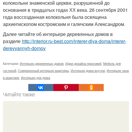
колокольни знаменской церкви, разрушенной до
основания в тридцатых годах ХХ века. 26 сентября 2001
года воссозданная колокольня была освящена
архиепископом костромским и галичским Александром.
Далее читайте об интерьере деревянных домов в
разделе
http://interior.ru-best.com/interer-dlya-doma/interer-
derevyannyh-domov
Категории:
Интерьер деревянных домов
,
Идеи дизайна прихожей
,
Мебель для
гостиной
,
Современный интерьер квартиры
,
Интерьер дома внутри
,
Интерьер зала
в квартире
,
Интерьер для дома
Читайте также