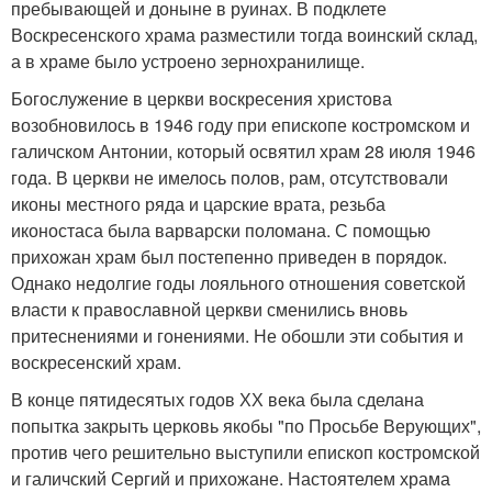
пребывающей и доныне в руинах. В подклете
Воскресенского храма разместили тогда воинский склад,
а в храме было устроено зернохранилище.
Богослужение в церкви воскресения христова
возобновилось в 1946 году при епископе костромском и
галичском Антонии, который освятил храм 28 июля 1946
года. В церкви не имелось полов, рам, отсутствовали
иконы местного ряда и царские врата, резьба
иконостаса была варварски поломана. С помощью
прихожан храм был постепенно приведен в порядок.
Однако недолгие годы лояльного отношения советской
власти к православной церкви сменились вновь
притеснениями и гонениями. Не обошли эти события и
воскресенский храм.
В конце пятидесятых годов ХХ века была сделана
попытка закрыть церковь якобы "по Просьбе Верующих",
против чего решительно выступили епископ костромской
и галичский Сергий и прихожане. Настоятелем храма