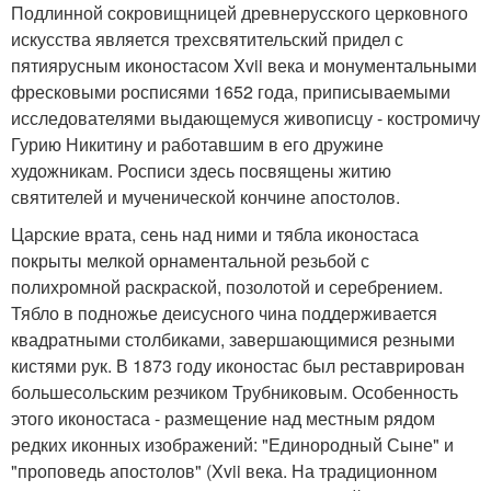
Подлинной сокровищницей древнерусского церковного
искусства является трехсвятительский придел с
пятиярусным иконостасом Xvii века и монументальными
фресковыми росписями 1652 года, приписываемыми
исследователями выдающемуся живописцу - костромичу
Гурию Никитину и работавшим в его дружине
художникам. Росписи здесь посвящены житию
святителей и мученической кончине апостолов.
Царские врата, сень над ними и тябла иконостаса
покрыты мелкой орнаментальной резьбой с
полихромной раскраской, позолотой и серебрением.
Тябло в подножье деисусного чина поддерживается
квадратными столбиками, завершающимися резными
кистями рук. В 1873 году иконостас был реставрирован
большесольским резчиком Трубниковым. Особенность
этого иконостаса - размещение над местным рядом
редких иконных изображений: "Единородный Сыне" и
"проповедь апостолов" (Xvii века. На традиционном