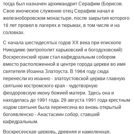
тогда был назначен архимандрит Серафим (Борисов.
Свое иноческое служение отец Серафим начал в
железноборовском монастыре, после закрытия которого
16 лет провел в лагерях и тюрьмах, в том числе и на
соловках.
С начала шестидесятых годов ХХ века при епископе
Никодиме (митрополит харьковский и богодуховский)
Воскресенский храм стал кафедральным собором
вместо расположенной в центре города церкви во имя
святителя Иоанна Златоуста. В 1964 году сюда
перенесли из иоанно - златоустовской церкви главную
святыню костромского края - чудотворную
феодоровскую икону божией матери. Здесь она и
находилась до 1991 года. 29 августа 1991 года крестным
ходом святыня была перенесена во вновь открытый
богоявленско - Анастасиин собор, ставший
кафедральным.
Воскресенская церковь, древняя и намоленная,