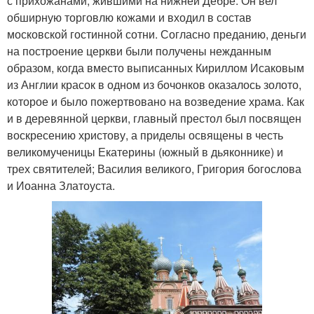
с прихожанами, жившими на нижней Дебре. Он вел
обширную торговлю кожами и входил в состав
московской гостинной сотни. Согласно преданию, деньги
на построение церкви были получены нежданным
образом, когда вместо выписанных Кириллом Исаковым
из Англии красок в одном из бочонков оказалось золото,
которое и было пожертвовано на возведение храма. Как
и в деревянной церкви, главный престол был посвящен
воскресению христову, а приделы освящены в честь
великомученицы Екатерины (южный в дьяконнике) и
трех святителей; Василия великого, Григория богослова
и Иоанна Златоуста.