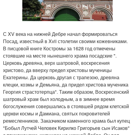
С XV века на нижней Дебре начал формироваться
Посад, известный в Xvii столетии своими кожевниками.
В писцовой книге Костромы за 1628 год отмечены
стоявшие на месте нынешнего храма посадские ".
Церковь древяна, верх шатровой, воскресения
христово, да вверху предел христовы мученицы
Екатерины. Да церковь другая с трапезою, древяна
клецки, козмы и Демьяна, да придел христова мученика
Георгия страстотерпца". Таким образом, Воскресенский
шатровый храм был холодным, а в зимнее время
богослужения совершались в стоявшей рядом клетской
церкви космы и Дамиана, святых покровителей
ремесленников. Заказчиком каменного храма был купец
"Бобыл Лутчей Человек Кирилко Григорьев сын Исаков"