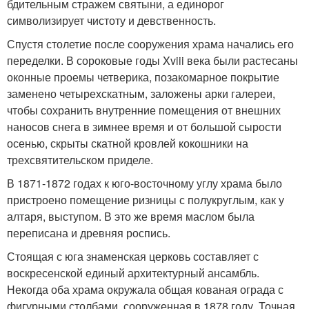
бдительным стражем святыни, а единорог
символизирует чистоту и девственность.
Спустя столетие после сооружения храма начались его
переделки. В сороковые годы Xviii века были растесаны
оконные проемы четверика, позакомарное покрытие
заменено четырехскатным, заложены арки галереи,
чтобы сохранить внутренние помещения от внешних
наносов снега в зимнее время и от большой сырости
осенью, скрыты скатной кровлей кокошники на
трехсвятительском приделе.
В 1871-1872 годах к юго-восточному углу храма было
пристроено помещение ризницы с полукруглым, как у
алтаря, выступом. В это же время маслом была
переписана и древняя роспись.
Стоящая с юга знаменская церковь составляет с
воскресенской единый архитектурный ансамбль.
Некогда оба храма окружала общая кованая ограда с
фигурными столбами, сооруженная в 1878 году. Точная