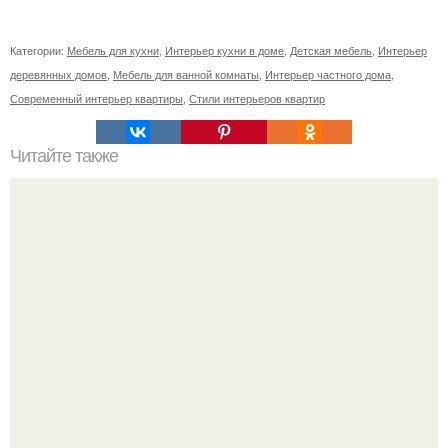
Категории:
Мебель для кухни
,
Интерьер кухни в доме
,
Детская мебель
,
Интерьер
деревянных домов
,
Мебель для ванной комнаты
,
Интерьер частного дома
,
Современный интерьер квартиры
,
Стили интерьеров квартир
Читайте также
Хэдканон о совместной жизни иваоя.