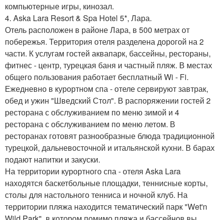
компьютерные игры, кинозал.
4. Aska Lara Resort & Spa Hotel 5*, Лара.
Отель расположен в районе Лара, в 500 метрах от
побережья. Территория отеля разделена дорогой на 2
части. К услугам гостей аквапарк, бассейны, рестораны,
фитнес - центр, турецкая баня и частный пляж. В местах
общего пользования работает бесплатный Wi - Fi.
Ежедневно в курортном спа - отеле сервируют завтрак,
обед и ужин "Шведский Стол". В распоряжении гостей 2
ресторана с обслуживанием по меню зимой и 4
ресторана с обслуживанием по меню летом. В
ресторанах готовят разнообразные блюда традиционной
турецкой, дальневосточной и итальянской кухни. В барах
подают напитки и закуски.
На территории курортного спа - отеля Aska Lara
находятся баскетбольные площадки, теннисные корты,
столы для настольного тенниса и ночной клуб. На
территории пляжа находится тематический парк "Wet'n
Wild Park", в котором помимо пляжа и бассейнов вы