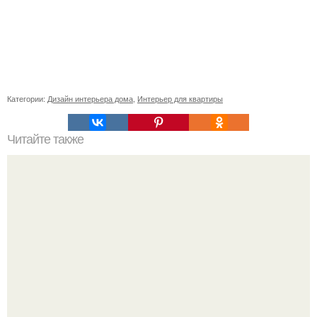
Категории:
Дизайн интерьера дома
,
Интерьер для квартиры
Читайте также
Лиловый цвет нечасто можно в современных
интерьерах увидеть.