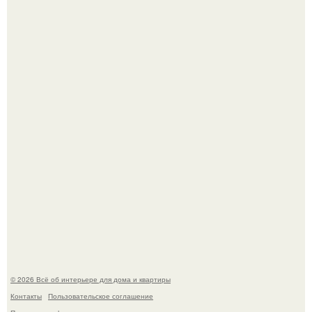
Сокровища из Hoff.
Эко - панно "Песочный Берег":
© 2026 Всё об интерьере для дома и квартиры
Контакты
Пользовательское соглашение