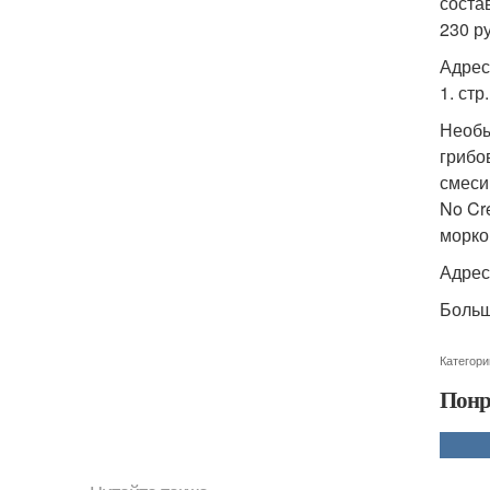
соста
230 р
Адреса
1. стр
Необы
грибо
смеси
No Cr
морко
Адрес:
Больш
Категори
Понр