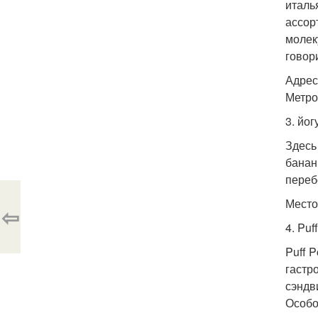
италь
ассор
молек
говори
Адрес:
Метро
3. йог
Здесь
банан
переб
Место
⇦
4. Puff
Puff 
гастр
сэндв
Особо