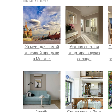
Читайте также
20 мест для самой
Уютная светлая
С
красивой прогулки
квартира в лучах
в Москве.
солнца.
р
Дизайн
Среди сосен. Этот