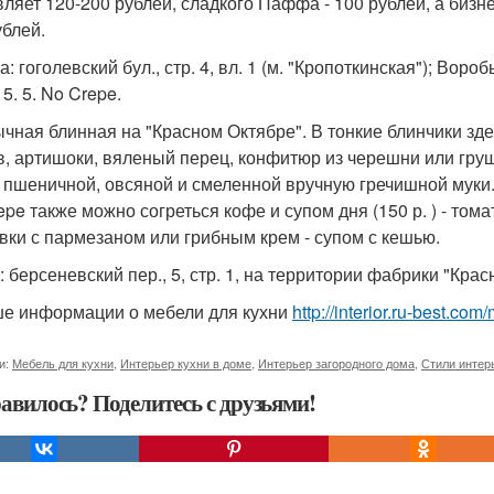
вляет 120-200 рублей, сладкого Паффа - 100 рублей, а бизне
ублей.
: гоголевский бул., стр. 4, вл. 1 (м. "Кропоткинская"); Воро
. 5. 5. No Crepe.
чная блинная на "Красном Октябре". В тонкие блинчики зд
в, артишоки, вяленый перец, конфитюр из черешни или груш
 пшеничной, овсяной и смеленной вручную гречишной муки. 
epe также можно согреться кофе и супом дня (150 р. ) - том
вки с пармезаном или грибным крем - супом с кешью.
 берсеневский пер., 5, стр. 1, на территории фабрики "Крас
е информации о мебели для кухни
http://interior.ru-best.co
и:
Мебель для кухни
,
Интерьер кухни в доме
,
Интерьер загородного дома
,
Стили интер
авилось? Поделитесь с друзьями!