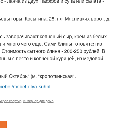
с - ланча из двух Паффов и супа или салата -
бьевы горы, Косыгина, 28; пл. Мясницких ворот, д.
есь заворачивают копченый сыр, крем из белых
 и много чего еще. Сами блины готовятся из
Стоимость сытного блина - 200-250 рублей. В
атным с песто и копченой курицей, из медовой
ный Октябрь" (м. "кропоткинская".
m/mebel/mebel-dlya-kuhni
ьеров квартир
,
Интерьер для дома