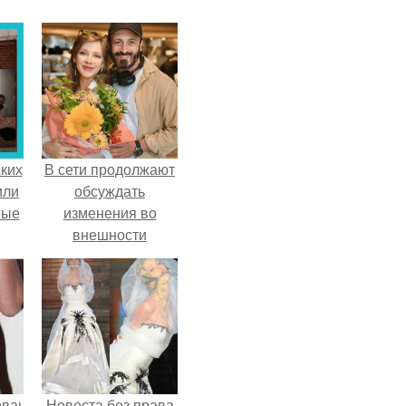
ких
В сети продолжают
или
обсуждать
ные
изменения во
внешности
актрисы.
ованные
Невеста без права