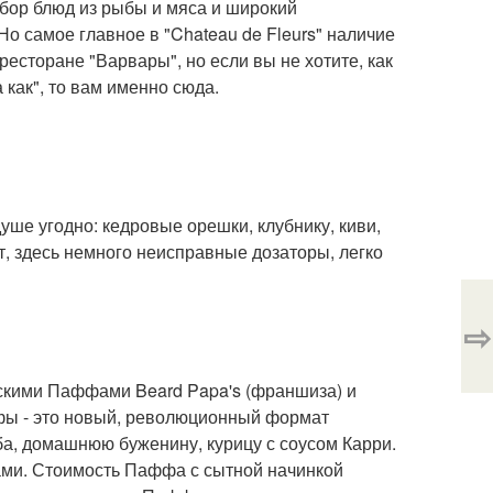
ыбор блюд из рыбы и мяса и широкий
Но самое главное в "Chateau de Fleurs" наличие
есторане "Варвары", но если вы не хотите, как
а как", то вам именно сюда.
уше угодно: кедровые орешки, клубнику, киви,
ят, здесь немного неисправные дозаторы, легко
⇨
понскими Паффами Beard Papa's (франшиза) и
ффы - это новый, революционный формат
ба, домашнюю буженину, курицу с соусом Карри.
сами. Стоимость Паффа с сытной начинкой