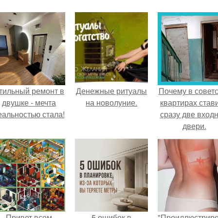
тильный ремонт в
Денежные ритуалы
Почему в советс
двушке - мечта
на новолуние.
квартирах став
еальностью стала!
сразу две вход
двери.
Привет всем
5 ошибок в
"Проиллюстрир