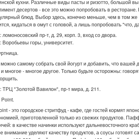
янской кухни. Различные виды пасты и ризотто, большой в
тимент десертов - все это можно попробовать в ресторане. 
улярный блюд. Выбор здесь, конечно меньше, чем в том же р
тся, кидаться в омут с головой, а лишь попробовать "что, д
 ломоносовский пр-т, д. 29, корп. 3, вход со двора.
: Воробьевы горы, университет.
уртница.
 можно самому собрать свой йогурт и добавить, что вашей д
 и многое - многое другое. Только будьте осторожны: говор
орщить.
: ТРЦ "Золотой Вавилон", пр-т мира, д. 211.
 Point.
Point - это городское стритфуд - кафе, где гостей кормят я
ономией, приготовленной только из свежих продуктов. Па
ичей: в качестве начинки используют дальневосточного кра
е внимание уделяют качеству продуктов, а соусы готовят 