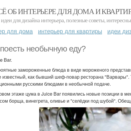
СЁ ОБ ИНТЕРЬЕРЕ ДЛЯ ДОМА И КВАРТИ
идеи для дизайна интерьера, полезные советы, интересны
ер для дома
интерьер для квартиры
идеи ди
 поесть необычную еду?
ce Bar.
оятные замороженные блюда в виде мороженого представи
е известный, как бывший шеф-повар ресторана "Варвары". 
ционными русскими блюдами в необычной подаче.
рвом этаже цума в Juice Bar появились новые позиции в 
усом борща, винегрета, оливье и "селёдки под шубой". Обе