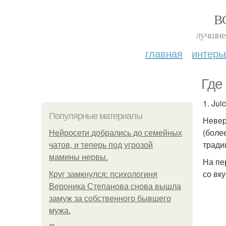
В
лучшие 
главная
интерь
Где
1. Jui
Популярные материалы
Невер
(боле
Нейросети добрались до семейных
тради
чатов, и теперь под угрозой
мамины нервы.
На пе
со вк
Круг замкнулся: психологиня
Вероника Степанова снова вышла
замуж за собственного бывшего
мужа.