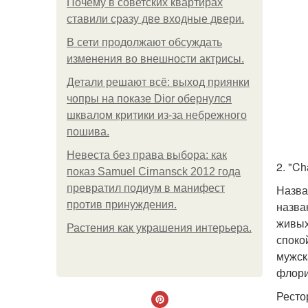
Почему в советских квартирах
ставили сразу две входные двери.
В сети продолжают обсуждать
изменения во внешности актрисы.
Детали решают всё: выход приянки
чопры на показе Dior обернулся
шквалом критики из-за небрежного
пошива.
Невеста без права выбора: как
2. "Ch
показ Samuel Cirnansck 2012 года
превратил подиум в манифест
Назва
против принуждения.
назва
живых
Растения как украшения интерьера.
споко
мужск
флори
Ресто