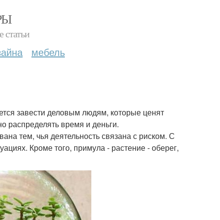
РЫ
е статьи
зайна
мебель
уется завести деловым людям, которые ценят
но распределять время и деньги.
на тем, чья деятельность связана с риском. С
циях. Кроме того, примула - растение - оберег,