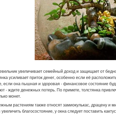
вельник увеличивает семейный доход и защищает от бедно
янка усиливает приток денег, особенно если её расположить
е, если она пышная и здоровая - финансовое состояние буде
ют - ждите денежных потерь. По примете, толстянка привле
лько монет.
ежным растениям также относят замиокулькас, драцену и мир
 увеличить благосостояние, у окна следует поставить какту