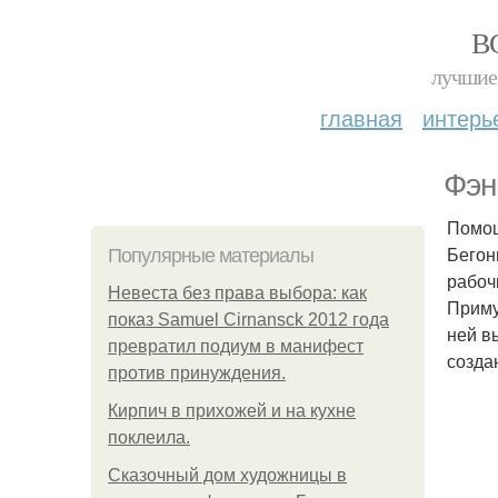
В
лучшие 
главная
интерь
Фэн
Помощ
Бегон
Популярные материалы
рабоч
Невеста без права выбора: как
Приму
показ Samuel Cirnansck 2012 года
ней в
превратил подиум в манифест
созда
против принуждения.
Кирпич в прихожей и на кухне
поклеила.
Сказочный дом художницы в