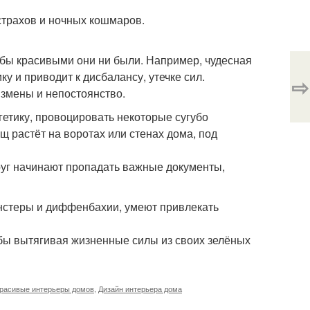
трахов и ночных кошмаров.
 бы красивыми они ни были. Например, чудесная
у и приводит к дисбалансу, утечке сил.
⇨
измены и непостоянство.
гетику, провоцировать некоторые сугубо
 растёт на воротах или стенах дома, под
друг начинают пропадать важные документы,
онстеры и диффенбахии, умеют привлекать
о бы вытягивая жизненные силы из своих зелёных
расивые интерьеры домов
,
Дизайн интерьера дома