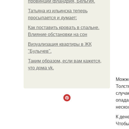
провинции фландрия, Бельгия.
Татьяна из ильинска теперь
просыпается и думает:
Как поставить кровать в спальне.
Влияние обстановки на сон
Визуализация квартиры в ЖК
"Булычев".
Таким образом, если вам кажется,
что дома vk.
Можже
Толст
случа
опада
неско
К ден
Чтобы