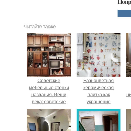
Понр
Читайте также
Советские
Разноцветная
мебельные стенки
керамическая
названия. Вещи
плитка как
ни
века: советские
украшение
стенки 80-х.
интерьера.