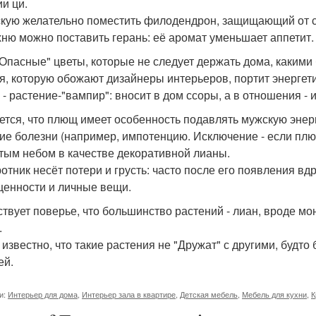
ии ци.
скую желательно поместить филодендрон, защищающий от с
хню можно поставить герань: её аромат уменьшает аппетит.
"Опасные" цветы, которые не следует держать дома, какими
я, которую обожают дизайнеры интерьеров, портит энергетик
- растение-"вампир": вносит в дом ссоры, а в отношения - 
ется, что плющ имеет особенность подавлять мужскую энер
ие болезни (например, импотенцию. Исключение - если плющ
тым небом в качестве декоративной лианы.
отник несёт потери и грусть: часто после его появления в
ценности и личные вещи.
твует поверье, что большинство растений - лиан, вроде м
.
 известно, что такие растения не "Дружат" с другими, будт
ей.
и:
Интерьер для дома
,
Интерьер зала в квартире
,
Детская мебель
,
Мебель для кухни
,
К