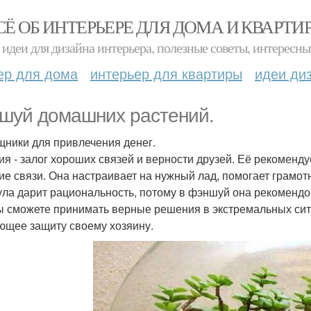
СЁ ОБ ИНТЕРЬЕРЕ ДЛЯ ДОМА И КВАРТИ
идеи для дизайна интерьера, полезные советы, интересны
ер для дома
интерьер для квартиры
идеи ди
шуй домашних растений.
ники для привлечения денег.
ия - залог хороших связей и верности друзей. Её рекоменд
ие связи. Она настраивает на нужный лад, помогает грамот
ла дарит рациональность, потому в фэншуй она рекомендова
ы сможете принимать верные решения в экстремальных ситуа
ющее защиту своему хозяину.