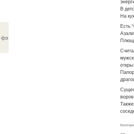
энерг
В дет
На ку
Есть 
Азали
⇦
Плющ 
Счита
мужск
откры
Папор
драго
Сущес
воров
Также
сосед
Категори