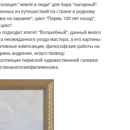
мпозиция "земля и люди" для бара "нагорный".
енных из путешествий по стране и родному
ма на окраине"; цикл "Пермь 100 лет назад",
цикл".
 подходит эпитет "Волшебный", данный много
а неожиданного ухода мастера, а его картины
ативные композиции, философские работы на
Ирина андренко, искусствовед/.
коллекции пермской художественной галереи
ествоанатолияфилимонова.