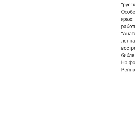
"русс
Особе
краю:
работ
"Анат
лет н
востр
библе
На фо
Perma