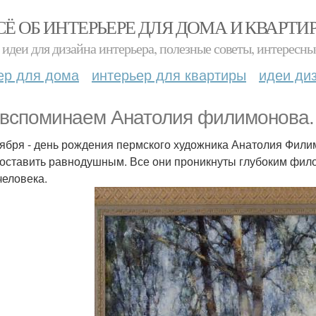
СЁ ОБ ИНТЕРЬЕРЕ ДЛЯ ДОМА И КВАРТИ
идеи для дизайна интерьера, полезные советы, интересны
ер для дома
интерьер для квартиры
идеи ди
вспоминаем Анатолия филимонова.
тября - день рождения пермского художника Анатолия Филимо
 оставить равнодушным. Все они проникнуты глубоким фи
человека.