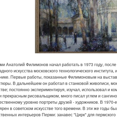
ми Анатолий Филимонов начал работать в 1973 году, после 
адного искусства московского технологического института, и
нике. Первые работы, показанные Филимоновым на выстав
тюры. В дальнейшем он работал в станковой живописи, мо
стве; постоянно экспериментируя, изучал, использовал и к
и прекрасным рисовальщиком, много писал углем и сангино
ественному уровню портреты друзей - художников. В 1970-
ярен в советском искусстве того времени. В эти же годы б
твенных интерьеров Перми: занавес "Цирк" для пермского ц