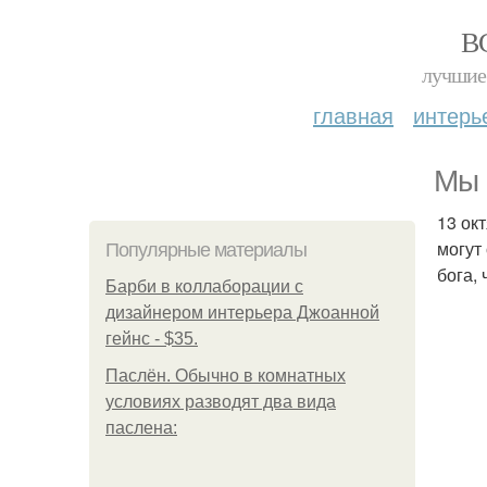
В
лучшие 
главная
интерь
Мы 
13 ок
могут
Популярные материалы
бога, 
Барби в коллаборации с
дизайнером интерьера Джоанной
гейнс - $35.
Паслён. Обычно в комнатных
условиях разводят два вида
паслена: