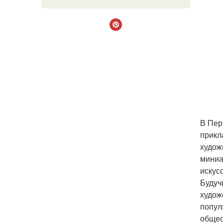
В Пер
прикл
худож
миниа
искус
Будуч
худож
попул
общес