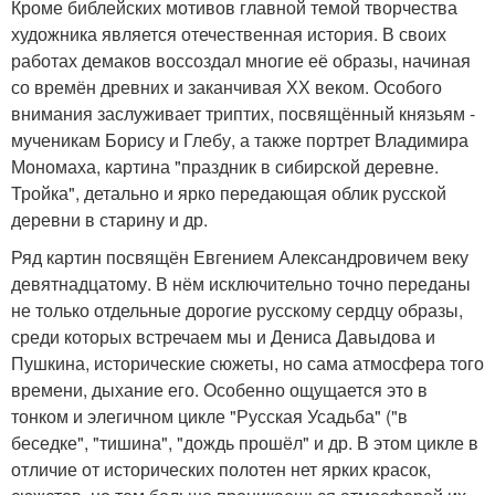
Кроме библейских мотивов главной темой творчества
художника является отечественная история. В своих
работах демаков воссоздал многие её образы, начиная
со времён древних и заканчивая ХХ веком. Особого
внимания заслуживает триптих, посвящённый князьям -
мученикам Борису и Глебу, а также портрет Владимира
Мономаха, картина "праздник в сибирской деревне.
Тройка", детально и ярко передающая облик русской
деревни в старину и др.
Ряд картин посвящён Евгением Александровичем веку
девятнадцатому. В нём исключительно точно переданы
не только отдельные дорогие русскому сердцу образы,
среди которых встречаем мы и Дениса Давыдова и
Пушкина, исторические сюжеты, но сама атмосфера того
времени, дыхание его. Особенно ощущается это в
тонком и элегичном цикле "Русская Усадьба" ("в
беседке", "тишина", "дождь прошёл" и др. В этом цикле в
отличие от исторических полотен нет ярких красок,