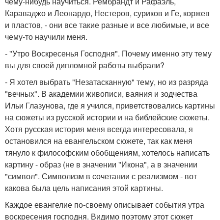
чему-нибудь научиться. Рембрандт и Рафаэль,
Караваджо и Леонардо, Нестеров, суриков и Ге, коржев
и пластов, - они все такие разные и все любимые, и все
чему-то научили меня.
- "Утро Воскресенья Господня". Почему именно эту тему
вы для своей дипломной работы выбрали?
- Я хотел выбрать "Незатасканную" тему, но из разряда
"вечных". В академии живописи, ваяния и зодчества
Ильи Глазунова, где я учился, приветствовались картины
на сюжеты из русской истории и на библейские сюжеты.
Хотя русская история меня всегда интересовала, я
остановился на евангельском сюжете, так как меня
тянуло к философским обобщениям, хотелось написать
картину - образ (не в значении "Икона", а в значении
"символ". Символизм в сочетании с реализмом - вот
какова была цель написания этой картины.
Каждое евангелие по-своему описывает события утра
воскресения господня. Видимо поэтому этот сюжет