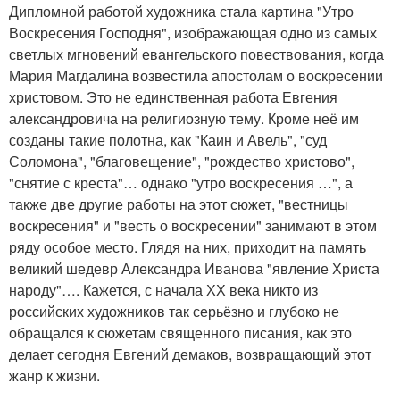
Дипломной работой художника стала картина "Утро
Воскресения Господня", изображающая одно из самых
светлых мгновений евангельского повествования, когда
Мария Магдалина возвестила апостолам о воскресении
христовом. Это не единственная работа Евгения
александровича на религиозную тему. Кроме неё им
созданы такие полотна, как "Каин и Авель", "суд
Соломона", "благовещение", "рождество христово",
"снятие с креста"… однако "утро воскресения …", а
также две другие работы на этот сюжет, "вестницы
воскресения" и "весть о воскресении" занимают в этом
ряду особое место. Глядя на них, приходит на память
великий шедевр Александра Иванова "явление Христа
народу"…. Кажется, с начала ХХ века никто из
российских художников так серьёзно и глубоко не
обращался к сюжетам священного писания, как это
делает сегодня Евгений демаков, возвращающий этот
жанр к жизни.