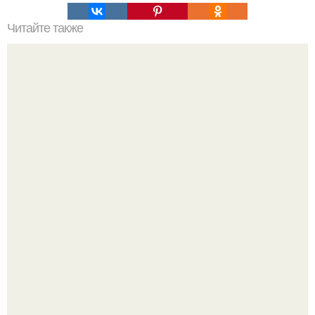
Читайте также
Виды пеларгоний. Это важно знать.
Дримскроллинг - новый формат мечтательности.