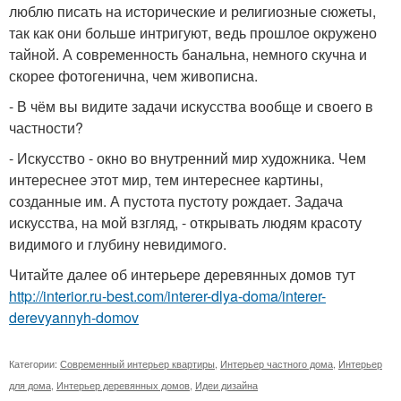
люблю писать на исторические и религиозные сюжеты,
так как они больше интригуют, ведь прошлое окружено
тайной. А современность банальна, немного скучна и
скорее фотогенична, чем живописна.
- В чём вы видите задачи искусства вообще и своего в
частности?
- Искусство - окно во внутренний мир художника. Чем
интереснее этот мир, тем интереснее картины,
созданные им. А пустота пустоту рождает. Задача
искусства, на мой взгляд, - открывать людям красоту
видимого и глубину невидимого.
Читайте далее об интерьере деревянных домов тут
http://interior.ru-best.com/interer-dlya-doma/interer-
derevyannyh-domov
Категории:
Современный интерьер квартиры
,
Интерьер частного дома
,
Интерьер
для дома
,
Интерьер деревянных домов
,
Идеи дизайна