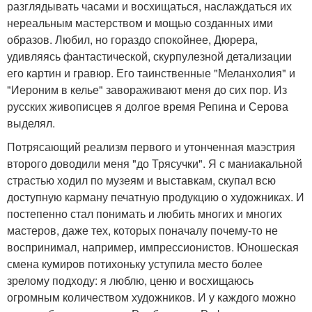
разглядывать часами и восхищаться, наслаждаться их
нереальным мастерством и мощью созданных ими
образов. Любил, но гораздо спокойнее, Дюрера,
удивляясь фантастической, скурпулезной детализации
его картин и гравюр. Его таинственные "Меланхолия" и
"Иероним в келье" завораживают меня до сих пор. Из
русских живописцев я долгое время Репина и Серова
выделял.
Потрясающий реализм первого и утонченная маэстрия
второго доводили меня "до Трясучки". Я с маниакальной
страстью ходил по музеям и выставкам, скупал всю
доступную карману печатную продукцию о художниках. И
постепенно стал понимать и любить многих и многих
мастеров, даже тех, которых поначалу почему-то не
воспринимал, например, импрессионистов. Юношеская
смена кумиров потихоньку уступила место более
зрелому подходу: я люблю, ценю и восхищаюсь
огромным количеством художников. И у каждого можно