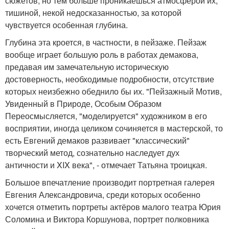
сюжетов, но тем больше проникаешься атмосферой их,
тишиной, некой недосказанностью, за которой
чувствуется особенная глубина.
Глубина эта кроется, в частности, в пейзаже. Пейзаж
вообще играет большую роль в работах демакова,
предавая им замечательную историческую
достоверность, необходимые подробности, отсутствие
которых неизбежно обеднило бы их. "Пейзажный Мотив,
Увиденный в Природе, Особым Образом
Переосмысляется, "моделируется" художником в его
восприятии, иногда целиком сочиняется в мастерской, то
есть Евгений демаков развивает "классический"
творческий метод, сознательно наследует дух
античности и XIX века", - отмечает Татьяна троицкая.
Большое впечатление производит портретная галерея
Евгения Александровича, среди которых особенно
хочется отметить портреты актёров малого театра Юрия
Соломина и Виктора Коршунова, портрет полковника