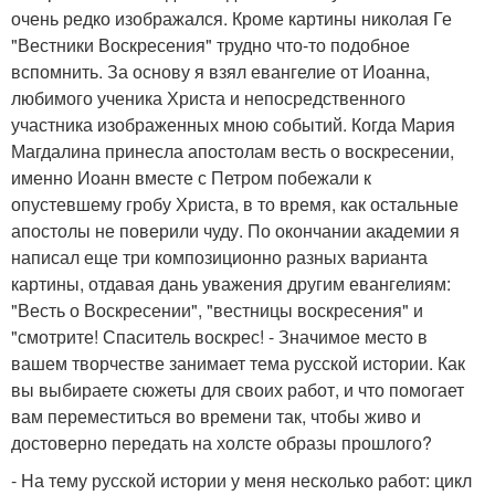
очень редко изображался. Кроме картины николая Ге
"Вестники Воскресения" трудно что-то подобное
вспомнить. За основу я взял евангелие от Иоанна,
любимого ученика Христа и непосредственного
участника изображенных мною событий. Когда Мария
Магдалина принесла апостолам весть о воскресении,
именно Иоанн вместе с Петром побежали к
опустевшему гробу Христа, в то время, как остальные
апостолы не поверили чуду. По окончании академии я
написал еще три композиционно разных варианта
картины, отдавая дань уважения другим евангелиям:
"Весть о Воскресении", "вестницы воскресения" и
"смотрите! Спаситель воскрес! - Значимое место в
вашем творчестве занимает тема русской истории. Как
вы выбираете сюжеты для своих работ, и что помогает
вам переместиться во времени так, чтобы живо и
достоверно передать на холсте образы прошлого?
- На тему русской истории у меня несколько работ: цикл