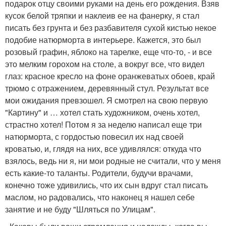
подарок отцу своими руками на день его рождения. Взяв
кусок белой тряпки и наклеив ее на фанерку, я стал
писать без грунта и без разбавителя сухой кистью некое
подобие натюрморта в интерьере. Кажется, это был
розовый графин, яблоко на тарелке, еще что-то, - и все
это мелким горохом на столе, а вокруг все, что видел
глаз: красное кресло на фоне оранжеватых обоев, край
трюмо с отражением, деревянный стул. Результат все
мои ожидания превзошел. Я смотрел на свою первую
"Картину" и … хотел стать художником, очень хотел,
страстно хотел! Потом я за неделю написал еще три
натюрморта, с гордостью повесил их над своей
кроватью, и, глядя на них, все удивлялся: откуда что
взялось, ведь ни я, ни мои родные не считали, что у меня
есть какие-то таланты. Родители, будучи врачами,
конечно тоже удивились, что их сын вдруг стал писать
маслом, но радовались, что наконец я нашел себе
занятие и не буду "Шляться по Улицам".