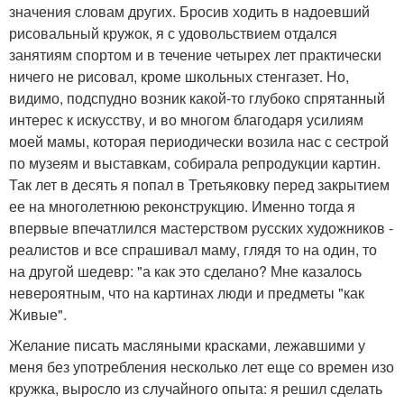
значения словам других. Бросив ходить в надоевший
рисовальный кружок, я с удовольствием отдался
занятиям спортом и в течение четырех лет практически
ничего не рисовал, кроме школьных стенгазет. Но,
видимо, подспудно возник какой-то глубоко спрятанный
интерес к искусству, и во многом благодаря усилиям
моей мамы, которая периодически возила нас с сестрой
по музеям и выставкам, собирала репродукции картин.
Так лет в десять я попал в Третьяковку перед закрытием
ее на многолетнюю реконструкцию. Именно тогда я
впервые впечатлился мастерством русских художников -
реалистов и все спрашивал маму, глядя то на один, то
на другой шедевр: "а как это сделано? Мне казалось
невероятным, что на картинах люди и предметы "как
Живые".
Желание писать масляными красками, лежавшими у
меня без употребления несколько лет еще со времен изо
кружка, выросло из случайного опыта: я решил сделать