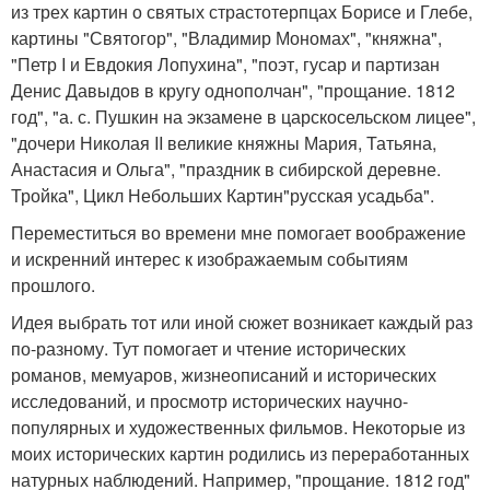
из трех картин о святых страстотерпцах Борисе и Глебе,
картины "Святогор", "Владимир Мономах", "княжна",
"Петр I и Евдокия Лопухина", "поэт, гусар и партизан
Денис Давыдов в кругу однополчан", "прощание. 1812
год", "а. с. Пушкин на экзамене в царскосельском лицее",
"дочери Николая II великие княжны Мария, Татьяна,
Анастасия и Ольга", "праздник в сибирской деревне.
Тройка", Цикл Небольших Картин"русская усадьба".
Переместиться во времени мне помогает воображение
и искренний интерес к изображаемым событиям
прошлого.
Идея выбрать тот или иной сюжет возникает каждый раз
по-разному. Тут помогает и чтение исторических
романов, мемуаров, жизнеописаний и исторических
исследований, и просмотр исторических научно-
популярных и художественных фильмов. Некоторые из
моих исторических картин родились из переработанных
натурных наблюдений. Например, "прощание. 1812 год"