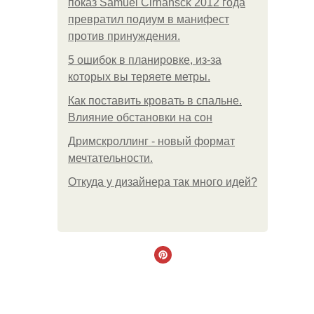
показ Samuel Cirnansck 2012 года
превратил подиум в манифест
против принуждения.
5 ошибок в планировке, из-за
которых вы теряете метры.
Как поставить кровать в спальне.
Влияние обстановки на сон
Дримскроллинг - новый формат
мечтательности.
Откуда у дизайнера так много идей?