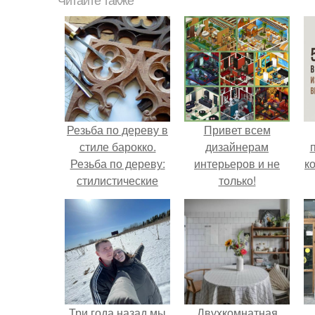
Читайте также
Резьба по дереву в
Привет всем
стиле барокко.
дизайнерам
Резьба по дереву:
интерьеров и не
к
стилистические
только!
направления и
характерные узоры.
Три года назад мы
Двухкомнатная