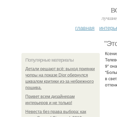
В
лучшие 
главная
интерь
"Эт
Ксени
Телев
Популярные материалы
9" он
Детали решают всё: выход приянки
"Боль
чопры на показе Dior обернулся
в све
шквалом критики из-за небрежного
оттенк
пошива.
Привет всем дизайнерам
интерьеров и не только!
Невеста без права выбора: как