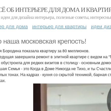
СЁ ОБ ИНТЕРЬЕРЕ ДЛЯ ДОМА И КВАРТИ
идеи для дизайна интерьера, полезные советы, интересны
ер для дома
интерьер для квартиры
идеи ди
о наша московская крепость!
я Бородина показала квартиру за 80 миллионов.
едущая завершила ремонт в элитной квартире с видом на "М
а обустроила для редких визитов в столицу - основным дом
шая Семья - это Когда в Доме Никогда не Тихо, и ты Счастл
тлых тонах. На кадрах - кухня со скрытой техникой, барная 
ах.