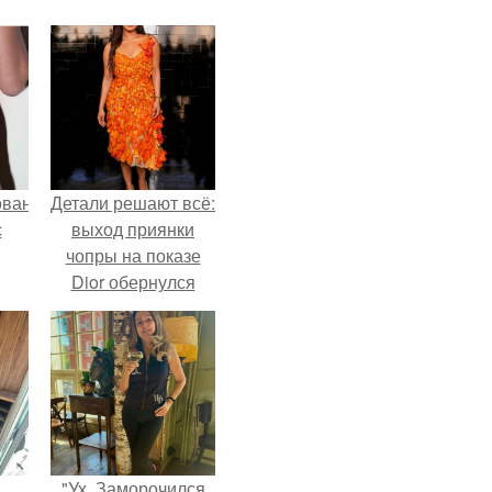
ованные
Детали решают всё:
с
выход приянки
чопры на показе
Dior обернулся
и в
шквалом критики
из-за небрежного
пошива.
"Ух, Заморочился