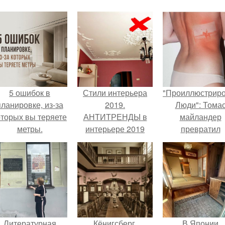
5 ошибок в
Стили интерьера
"Проиллюстрир
планировке, из-за
2019.
Люди": Тома
оторых вы теряете
АНТИТРЕНДЫ в
майландер
метры.
интерьере 2019
превратил
года: это не должно
солнечные ожог
быть в вашей
арт - объект.
квартире
Литературная
Кёнигсберг.
В Японии