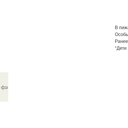
В пиж
Особы
Ранее
"Дети
⇦