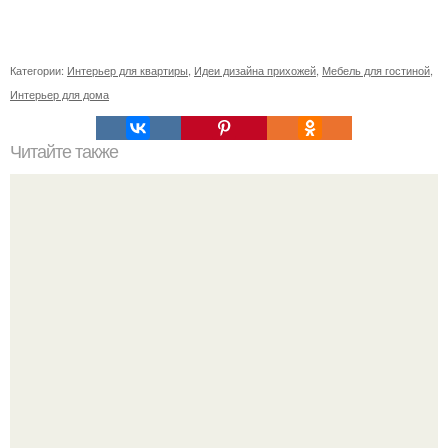
Категории:
Интерьер для квартиры
,
Идеи дизайна прихожей
,
Мебель для гостиной
,
Интерьер для дома
Читайте также
Полезный хенд мейд. Хенд-мейд для рукожопых: 15
действительно простых идей