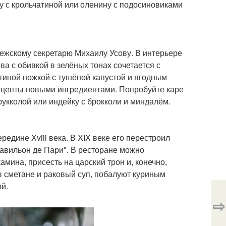
у с крольчатиной или оленину с подосиновиками
лежскому секретарю Михаилу Усову. В интерьере
ва с обивкой в зелёных тонах сочетается с
утиной ножкой с тушёной капустой и ягодным
ецепты новыми ингредиентами. Попробуйте каре
 рукколой или индейку с брокколи и миндалём.
едине Xviii века. В XIX веке его перестроил
Павильон де Пари". В ресторане можно
амина, присесть на царский трон и, конечно,
 в сметане и раковый суп, побалуют куриным
ой.
⇨