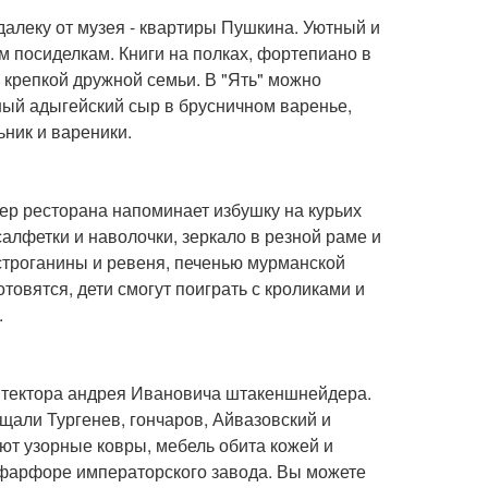
далеку от музея - квартиры Пушкина. Уютный и
м посиделкам. Книги на полках, фортепиано в
 у крепкой дружной семьи. В "Ять" можно
ный адыгейский сыр в брусничном варенье,
ьник и вареники.
рьер ресторана напоминает избушку на курьих
алфетки и наволочки, зеркало в резной раме и
 строганины и ревеня, печенью мурманской
товятся, дети смогут поиграть с кроликами и
.
итектора андрея Ивановича штакеншнейдера.
щали Тургенев, гончаров, Айвазовский и
ют узорные ковры, мебель обита кожей и
а фарфоре императорского завода. Вы можете