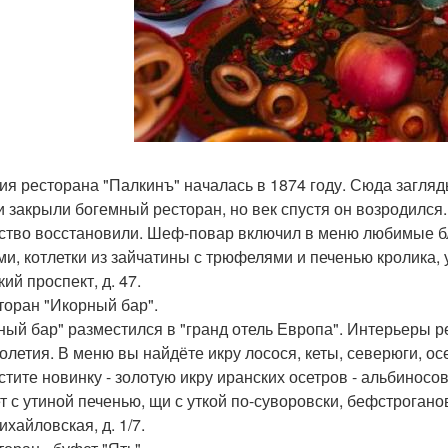
ия ресторана "Палкинъ" началась в 1874 году. Сюда загляд
и закрыли богемный ресторан, но век спустя он возродилс
ство восстановили. Шеф-повар включил в меню любимые бл
ми, котлетки из зайчатины с трюфелями и печенью кролика, 
кий проспект, д. 47.
сторан "Икорный бар".
ный бар" разместился в "гранд отель Европа". Интерьеры 
толетия. В меню вы найдёте икру лосося, кеты, северюги, осе
стите новинку - золотую икру иранских осетров - альбинос
т с утиной печенью, щи с уткой по-суворовски, бефстрогано
михайловская, д. 1/7.