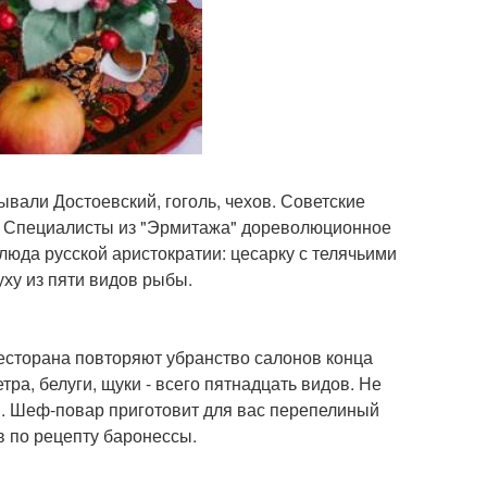
ывали Достоевский, гоголь, чехов. Советские
я. Специалисты из "Эрмитажа" дореволюционное
юда русской аристократии: цесарку с телячьими
уху из пяти видов рыбы.
ресторана повторяют убранство салонов конца
тра, белуги, щуки - всего пятнадцать видов. Не
ов. Шеф-повар приготовит для вас перепелиный
в по рецепту баронессы.