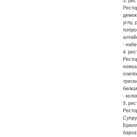
3. рес
Ресто
демок
углу, 
попро
алтай
- набе
4. рес
Ресто
ножка
плетё
треск
белка
- коло
5. ре
Ресто
Супру
Брюлл
барха