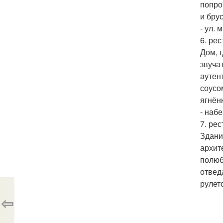
попро
и бру
- ул. 
6. рес
Дом, 
звуча
аутен
соусо
ягнён
- наб
7. рес
Здани
архит
полюб
отвед
рулет
⇦