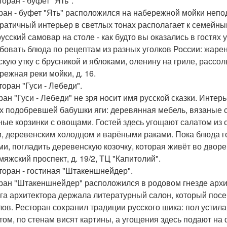
торан - буфет "Ять".
ран - буфет "Ять" расположился на набережной мойки непо
ратичный интерьер в светлых тонах располагает к семейны
русский самовар на столе - как будто вы оказались в гостях
бовать блюда по рецептам из разных уголков России: жаре
скую утку с брусникой и яблоками, оленину на гриле, рассол
режная реки мойки, д. 16.
торан "Гуси - Лебеди".
ран "Гуси - Лебеди" не зря носит имя русской сказки. Инте
х подобревшей бабушки яги: деревянная мебель, вязаные с
ные корзинки с овощами. Гостей здесь угощают салатом из
и, деревенским холодцом и варёными раками. Пока блюда го
ми, погладить деревенскую козочку, которая живёт во дворе
мяжский проспект, д. 19/2, ТЦ "Капитолий".
сторан - гостиная "Штакеншнейдер".
ран "Штакеншнейдер" расположился в родовом гнезде арх
га архитектора держала литературный салон, который посе
ов. Ресторан сохранил традиции русского шика: пол устила
том, по стенам висят картины, а угощения здесь подают н