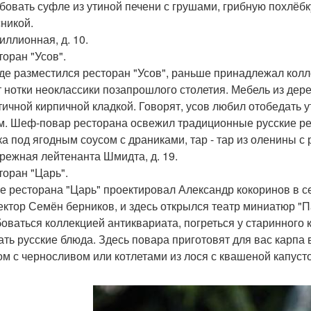
бовать суфле из утиной печени с грушами, грибную похлёбк
сникой.
миллионная, д. 10.
торан "Усов".
где разместился ресторан "Усов", раньше принадлежал кол
т нотки неоклассики позапрошлого столетия. Мебель из дере
тичной кирпичной кладкой. Говорят, усов любил отобедать 
м. Шеф-повар ресторана освежил традиционные русские р
ка под ягодным соусом с драниками, тар - тар из оленины с
ережная лейтенанта Шмидта, д. 19.
торан "Царь".
е ресторана "Царь" проектировал Александр кокоринов в сер
ектор Семён берников, и здесь открылся театр миниатюр "
оваться коллекцией антиквариата, погреться у старинного к
ать русские блюда. Здесь повара приготовят для вас карпа
ом с черносливом или котлетами из лося с квашеной капуст