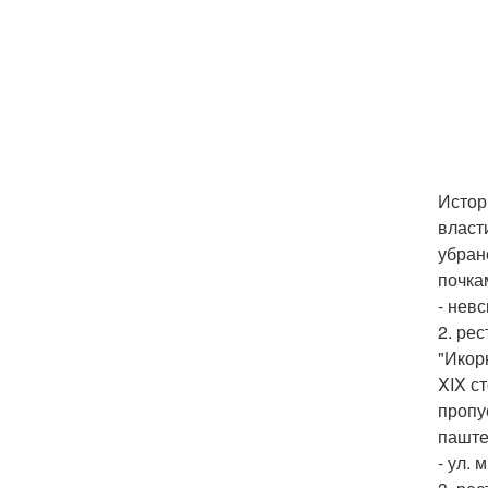
Истор
власт
убран
почка
- невс
2. ре
"Икор
XIX с
пропу
паште
- ул. 