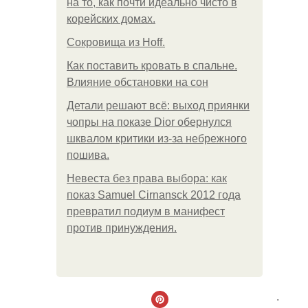
на то, как почти идеально чисто в
корейских домах.
Сокровища из Hoff.
Как поставить кровать в спальне.
Влияние обстановки на сон
Детали решают всё: выход приянки
чопры на показе Dior обернулся
шквалом критики из-за небрежного
пошива.
Невеста без права выбора: как
показ Samuel Cirnansck 2012 года
превратил подиум в манифест
против принуждения.
.