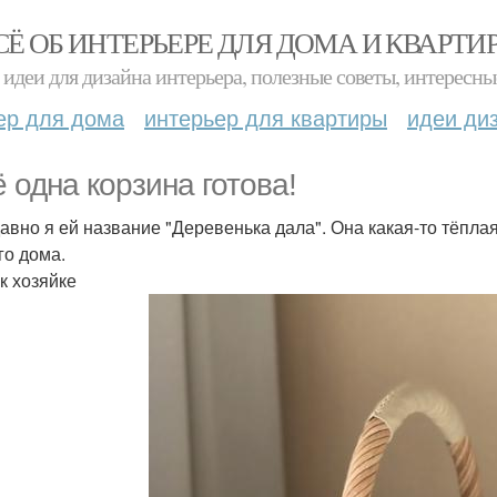
СЁ ОБ ИНТЕРЬЕРЕ ДЛЯ ДОМА И КВАРТИ
идеи для дизайна интерьера, полезные советы, интересны
ер для дома
интерьер для квартиры
идеи ди
 одна корзина готова!
авно я ей название "Деревенька дала". Она какая-то тёпла
го дома.
к хозяйке