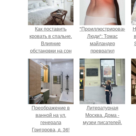
Как поставить
"Проиллюстрированные
Н
кровать в спальне.
Люди": Томас
Влияние
майландер
обстановки на сон
превратил
солнечные ожоги в
п
арт - объект.
в
Преображение в
Литературная
ванной на ул.
Москва. Дома -
генерала
музеи писателей.
Григорова, д. 36!