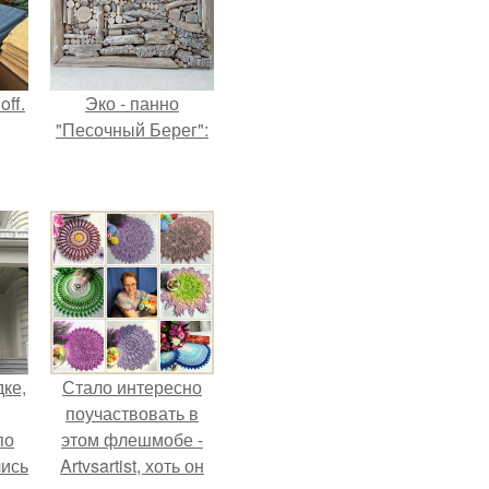
ff.
Эко - панно
"Песочный Берег":
дке,
Стало интересно
поучаствовать в
по
этом флешмобе -
лись
Artvsartist, хоть он