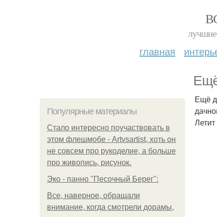
В
лучшие 
главная
интерь
Ещё
Ещё д
дачно
Популярные материалы
Летит 
Стало интересно поучаствовать в
этом флешмобе - Artvsartist, хоть он
не совсем про рукоделие, а больше
про живопись, рисунок.
Эко - панно "Песочный Берег":
Все, наверное, обращали
внимание, когда смотрели дорамы,