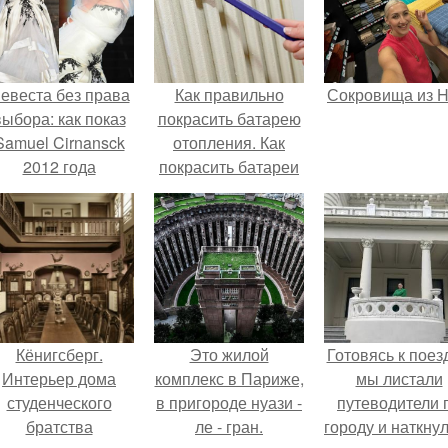
евеста без права
Как правильно
Сокровища из Ho
выбора: как показ
покрасить батарею
Samuel Cirnansck
отопления. Как
2012 года
покрасить батареи
ревратил подиум
отопления своими
 манифест против
руками
принуждения.
Кёнигсберг.
Это жилой
Готовясь к поез
Интерьер дома
комплекс в Париже,
мы листали
студенческого
в пригороде нуази -
путеводители 
братства
ле - гран.
городу и наткну