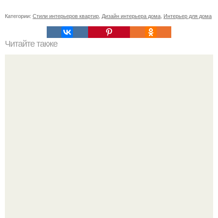
Категории:
Стили интерьеров квартир
,
Дизайн интерьера дома
,
Интерьер для дома
Читайте также
Топ - 5 комнатных растений, которые чистят воздух.