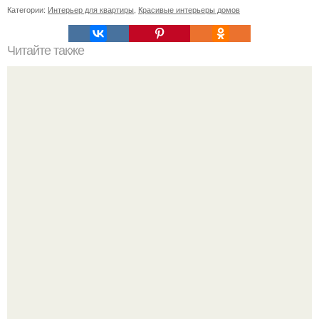
Категории:
Интерьер для квартиры
,
Красивые интерьеры домов
Читайте также
Как выбрать одеяло: 4 основных совета.