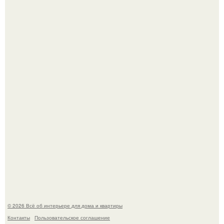
Дизайн малометражной студии 21, 1 м 2 (24, 9 м 2 с
балконом) в Краснодаре.
Откуда у дизайнера так много идей?
© 2026 Всё об интерьере для дома и квартиры
Контакты
Пользовательское соглашение