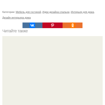
Категории:
Мебель для гостиной
,
Идеи дизайна спальни
,
Интерьер для дома
,
Дизайн интерьера дома
Читайте также
Резьба по дереву в стиле барокко. Резьба по дереву:
стилистические направления и характерные узоры.