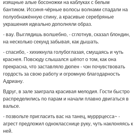
изящные алые босоножки на каблуках с белым
бантиком. Иссиня-чёрные волосы волнами спадали на
полуобнажённую спину, а красивые серебряные
украшения идеально дополняли образ.
- вау. Выглядишь волшебно, - сглотнув, сказал блондин,
на несколько секунд забывая, как дышать.
- спасибо, - хихикнула голубоглазая, смущаясь и чуть
краснея. Повсюду слышался шёпот о том, как она
прекрасна, что заставляло дюпен - чэн почувствовать
гордость за свою работу и огромную благодарность
Адриану.
Вдруг, в зале заиграла красивая мелодия. Гости быстро
распределились по парам и начали плавно двигаться в
вальсе.
- позвольте пригласить вас на танец, мурррцесса~ -
агрест предложил однокласснице руку, чуть наклоняясь к
ней.