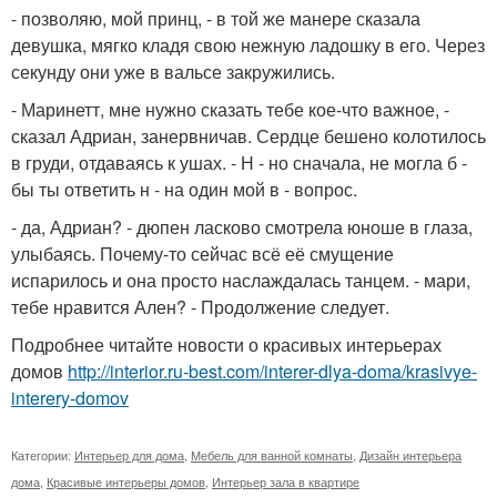
- позволяю, мой принц, - в той же манере сказала
девушка, мягко кладя свою нежную ладошку в его. Через
секунду они уже в вальсе закружились.
- Маринетт, мне нужно сказать тебе кое-что важное, -
сказал Адриан, занервничав. Сердце бешено колотилось
в груди, отдаваясь к ушах. - Н - но сначала, не могла б -
бы ты ответить н - на один мой в - вопрос.
- да, Адриан? - дюпен ласково смотрела юноше в глаза,
улыбаясь. Почему-то сейчас всё её смущение
испарилось и она просто наслаждалась танцем. - мари,
тебе нравится Ален? - Продолжение следует.
Подробнее читайте новости о красивых интерьерах
домов
http://interior.ru-best.com/interer-dlya-doma/krasivye-
interery-domov
Категории:
Интерьер для дома
,
Мебель для ванной комнаты
,
Дизайн интерьера
дома
,
Красивые интерьеры домов
,
Интерьер зала в квартире