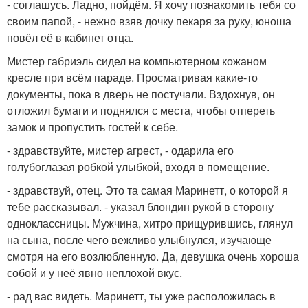
- соглашусь. Ладно, пойдём. Я хочу познакомить тебя со
своим папой, - нежно взяв дочку пекаря за руку, юноша
повёл её в кабинет отца.
Мистер габриэль сидел на компьютерном кожаном
кресле при всём параде. Просматривая какие-то
документы, пока в дверь не постучали. Вздохнув, он
отложил бумаги и поднялся с места, чтобы отпереть
замок и пропустить гостей к себе.
- здравствуйте, мистер агрест, - одарила его
голубоглазая робкой улыбкой, входя в помещение.
- здравствуй, отец. Это та самая Маринетт, о которой я
тебе рассказывал. - указал блондин рукой в сторону
одноклассницы. Мужчина, хитро прищурившись, глянул
на сына, после чего вежливо улыбнулся, изучающе
смотря на его возлюбленную. Да, девушка очень хороша
собой и у неё явно неплохой вкус.
- рад вас видеть. Маринетт, ты уже расположилась в