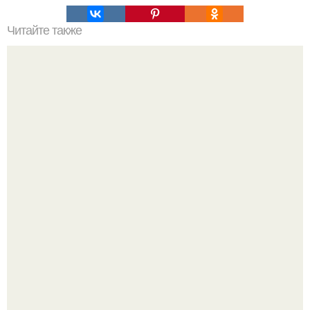
Читайте также
Мы привлекаем любовь красным цветом: три полезные
техники.
"Проиллюстрированные Люди": Томас майландер