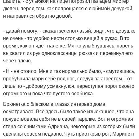
шалить, - с улыбкой на лице погрозил пальцем мистер
дюпен, перед тем, как попрощался с любимой дочуркой
и направился обратно домой.
- давай помогу, - сказал зеленоглазый, видя, что девушке
не очень - то удобно нести столько вещей в руках. В то
время, как он идёт налегке. Мягко улыбнувшись, парень
выхватил из рук одноклассницы рюкзак и перекинул его
через плечо.
- Н - не стоило. Мне и так нормально было, - смутившись,
пробубнила мари себе под нос, следуя за агрестом. Тот
лишь по - доброму усмехнулся, переступая порог своего
огромного и пока что пустого особняка.
Брюнетка с блеском в глазах интерьер дома
осматривала. Всё здесь было такое изысканное, что она
почувствовала себя не в своей тарелке. Вот и огромная
стена со снимками Адриана, некоторые из которых были
сделаны совсем недавно. Чуть приоткрыв рот, Маринетт