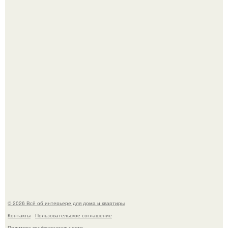
Стильная квартира в светлых приятных тонах.
Преображение в ванной на ул. генерала Григорова, д.
36!
© 2026 Всё об интерьере для дома и квартиры
Контакты
Пользовательское соглашение
Политика конфидециальности