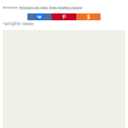
Категории:
Интерьер для дома
,
Идеи дизайна спальни
Читайте также
Заработок на фотобанках.