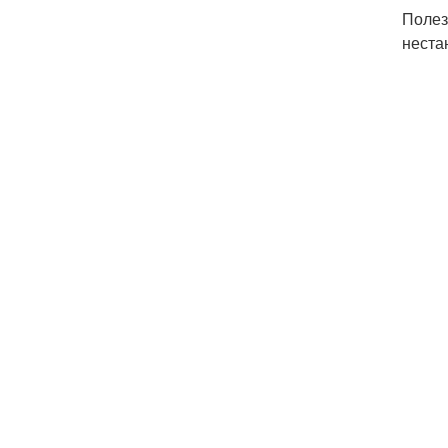
Полез
неста