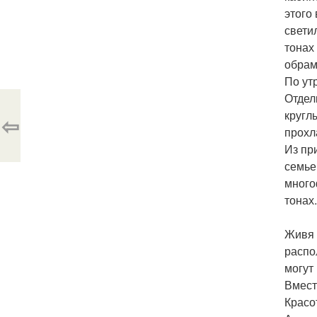
этого
свети
тонах
обрам
По ут
Отдел
кругл
⇦
прохл
Из пр
семье
много
тонах.
Живя 
распо
могут
Вмест
Красо