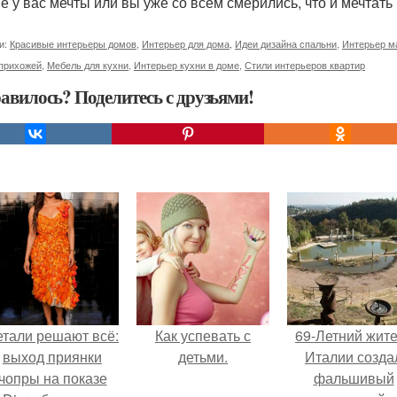
ие у вас мечты или вы уже со всем смерились, что и мечтать
и:
Красивые интерьеры домов
,
Интерьер для дома
,
Идеи дизайна спальни
,
Интерьер м
 прихожей
,
Мебель для кухни
,
Интерьер кухни в доме
,
Стили интерьеров квартир
авилось? Поделитесь с друзьями!
етали решают всё:
Как успевать с
69-Летний жит
выход приянки
детьми.
Италии созда
чопры на показе
фальшивый