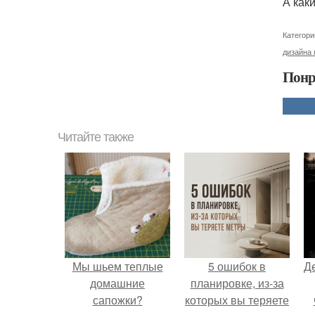
А как
Категори
дизайна
Понр
Читайте также
Мы шьем теплые
5 ошибок в
Д
домашние
планировке, из-за
сапожки?
которых вы теряете