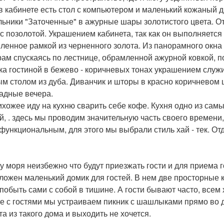
 в кабинете есть стол с компьютером и маленький кожаный
льники "Заточенные" в ажурные шары золотистого цвета. О
 с позолотой. Украшением кабинета, так как он выполняетс
ленное рамкой из черненного золота. Из панорамного окна
рам спускаясь по лестнице, обрамленной ажурной ковкой, п
ка гостиной в бежево - коричневых тонах украшением слу
ым столом из дуба. Диванчик и шторы в красно коричневом 
адные вечера.
ихожее иду на кухню сварить себе кофе. Кухня одно из самы
й, . здесь мы проводим значительную часть своего времени
функциональным, для этого мы выбрали стиль хай - тек. Отд
у моря неизбежно что будут приезжать гости и для приема г
ложен маленький домик для гостей. В нем две просторные к
 побыть сами с собой в тишине. А гости бывают часто, всем
е с гостями мы устраиваем пикник с шашлыками прямо во д
та из такого дома и выходить не хочется.