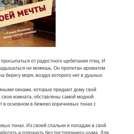
а просыпаться от радостного щебетания птиц. И
 надышаться не можешь. Он пропитан ароматом
 на берегу моря, воздух которого нет в душных
мными окнами, которые придают дому свой
и своя комната, обставлены самой модной
т в основном в бежево коричневых тонах с
вых тонах. Из своей спальни я попадаю в свой
работать и отдохнуть без постороннего шума. Для