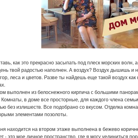
тавь, как это прекрасно засыпать под плеск морских волн, 
день твой радостью наполнен. А воздух? Воздух дышишь и
 гор, леса и цветов. Разве ты найдешь еще такой воздух как
ах.
ом выполнен из белоснежного кирпича с большими панора
 Комнаты, в доме все просторные, для каждого члена семь
ью без излишеств. Все подобрано со вкусом. Отделка комна
орыми элементами позолоты.
ня находится на втором этаже выполнена в бежево коричне
ет - это мое личное пространство, где я могу уединиться по