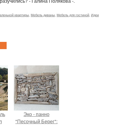
 разучились? - Галина Полякова -.
аленькой квартиры
,
Мебель диваны
,
Мебель для гостиной
,
Идеи
ель
Эко - панно
л
"Песочный Берег":