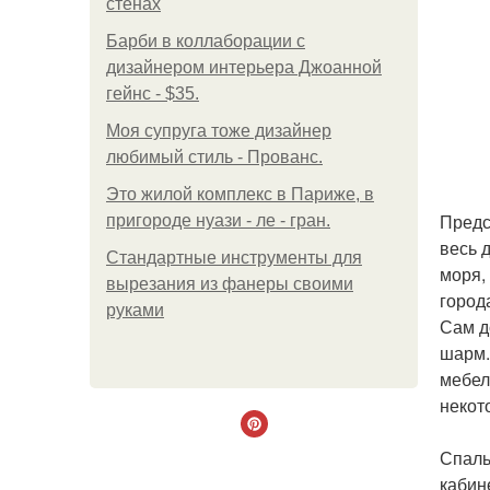
стенах
Барби в коллаборации с
дизайнером интерьера Джоанной
гейнс - $35.
Моя супруга тоже дизайнер
любимый стиль - Прованс.
Это жилой комплекс в Париже, в
Предс
пригороде нуази - ле - гран.
весь 
Стандартные инструменты для
моря,
вырезания из фанеры своими
город
руками
Сам д
шарм.
мебел
некот
Спаль
кабин